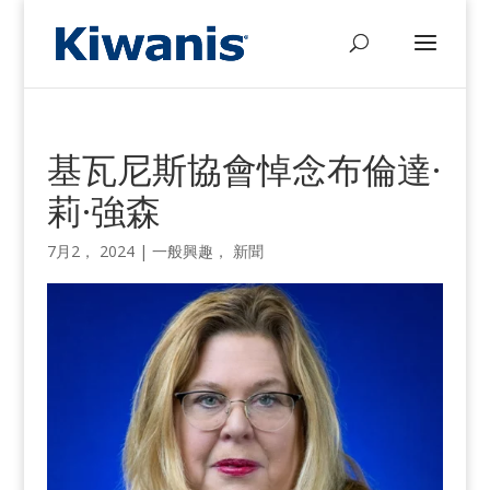
基瓦尼斯協會悼念布倫達·
莉·強森
7月2， 2024
|
一般興趣
，
新聞