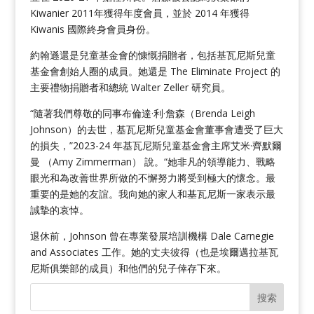
Kiwanier 2011年獲得年度會員，並於 2014 年獲得
Kiwanis 國際終身會員身份。
約翰遜還是兒童基金會的慷慨捐贈者，包括基瓦尼斯兒童
基金會創始人圈的成員。她還是 The Eliminate Project 的
主要禮物捐贈者和總統 Walter Zeller 研究員。
“隨著我們尊敬的同事布倫達·利·詹森（Brenda Leigh
Johnson）的去世，基瓦尼斯兒童基金會董事會遭受了巨大
的損失，”2023-24 年基瓦尼斯兒童基金會主席艾米·齊默爾
曼 （Amy Zimmerman） 說。“她非凡的領導能力、戰略
眼光和為改善世界所做的不懈努力將受到極大的懷念。最
重要的是她的友誼。我向她的家人和基瓦尼斯一家表示最
誠摯的哀悼。
退休前，Johnson 曾在專業發展培訓機構 Dale Carnegie
and Associates 工作。她的丈夫彼得（也是埃爾邁拉基瓦
尼斯俱樂部的成員）和他們的兒子倖存下來。
搜索