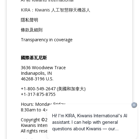
KIRA：Kiwanis 人工智慧聊天機器人
隱私聲明
條款及細則
Transparency in coverage
國際基瓦尼斯
3636 Woodview Trace
Indianapolis, IN
46268-3196 U.S.
+1-800-549-2647 (美國和加拿大)
+1-317-875-8755
Hours: Monday-Friday
8:30am to 4:45pm ET
Copyright ©2026
Kiwanis International
All rights reserved