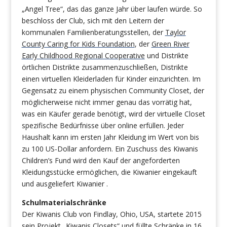
„Angel Tree“, das das ganze Jahr über laufen würde. So
beschloss der Club, sich mit den Leitern der
kommunalen Familienberatungsstellen, der
Taylor
County Caring for Kids Foundation
, der
Green River
Early Childhood Regional Cooperative
und Distrikte
örtlichen Distrikte zusammenzuschließen, Distrikte
einen virtuellen Kleiderladen für Kinder einzurichten. Im
Gegensatz zu einem physischen Community Closet, der
möglicherweise nicht immer genau das vorrätig hat,
was ein Käufer gerade benötigt, wird der virtuelle Closet
spezifische Bedürfnisse über online erfüllen. Jeder
Haushalt kann im ersten Jahr Kleidung im Wert von bis
zu 100 US-Dollar anfordern. Ein Zuschuss des Kiwanis
Children’s Fund wird den Kauf der angeforderten
Kleidungsstücke ermöglichen, die Kiwanier eingekauft
und ausgeliefert Kiwanier .
Schulmaterialschränke
Der Kiwanis Club von Findlay, Ohio, USA, startete 2015
sein Projekt „Kiwanis Closets“ und füllte Schränke in 16