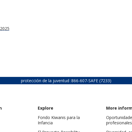
 2025
protección de la juventud :
866-607-SAFE (7233)
n
Explore
More infor
Fondo Kiwanis para la
Oportunidad
Infancia
profesionales