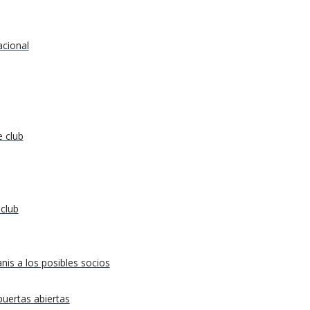
acional
e club
 club
nis a los posibles socios
puertas abiertas