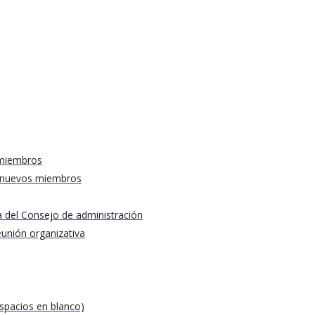
 miembros
de nuevos miembros
a del Consejo de administración
eunión organizativa
espacios en blanco)