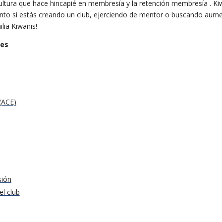
ltura que hace hincapié en membresía y la retención membresía . Kiw
nto si estás creando un club, ejerciendo de mentor o buscando aumen
lia Kiwanis!
bes
 (ACE)
sión
l club