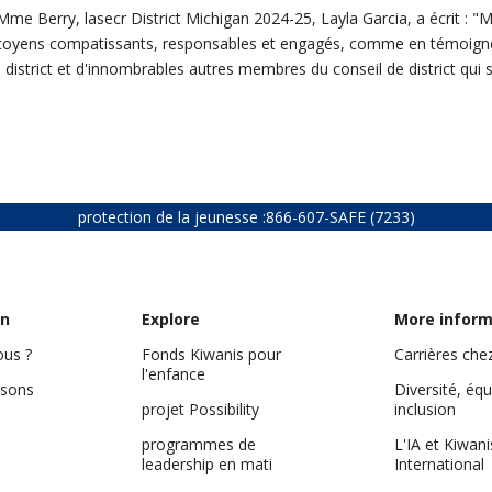
me Berry, lasecr District Michigan 2024-25, Layla Garcia, a écrit : 
s citoyens compatissants, responsables et engagés, comme en témoign
 district et d'innombrables autres membres du conseil de district qui 
protection de la jeunesse :
866-607-SAFE (7233)
on
Explore
More inform
us ?
Fonds Kiwanis pour
Carrières che
l'enfance
isons
Diversité, équ
projet Possibility
inclusion
programmes de
L'IA et Kiwani
leadership en mati
International