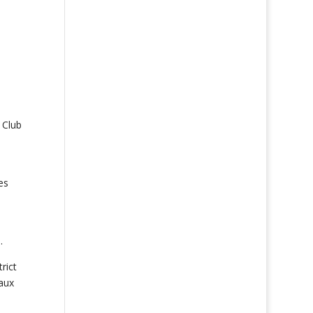
 Club
es
.
rict
aux