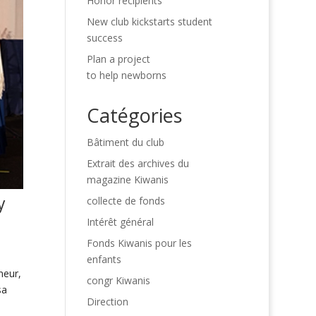
Honor recipients
New club kickstarts student
success
Plan a project
to help newborns
Catégories
Bâtiment du club
Extrait des archives du
magazine Kiwanis
y
collecte de fonds
Intérêt général
Fonds Kiwanis pour les
enfants
neur,
congr Kiwanis
sa
Direction