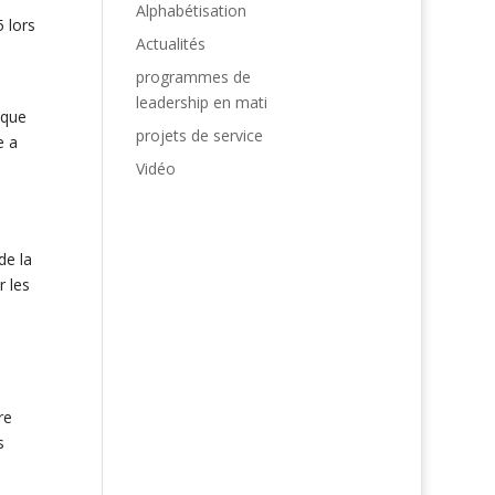
Alphabétisation
 lors
Actualités
programmes de
leadership en mati
ique
projets de service
e a
Vidéo
de la
r les
re
s