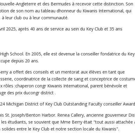
uvelle-Angleterre et des Bermudes à recevoir cette distinction. Son
ption de son nom au tableau dhonneur du Kiwanis International, qui
 à leur club ou à leur communauté.
vril 2025, après 40 ans de service au sein du Key Club et 35 ans
High School. En 2005, elle est devenue la conseiller fondatrice du Key
occupe depuis 20 ans.
rry a offert des conseils et un mentorat aux élèves en tant que
âtisserie, coordinatrice de la collecte de sang et conceptrice de costum
ux rôles :chaperon congr Kiwanis International, parent bénévole et
uge des prix ducongr district .
024 Michigan District of Key Club Outstanding Faculty conseiller Award
is St. Joseph/Benton Harbor. Renea Callery, ancienne gouverneur Dist
les étudiants, se souvient que Mme Berry était "tout aussi attachée 
solides entre le Key Club et notre section locale du Kiwanis".