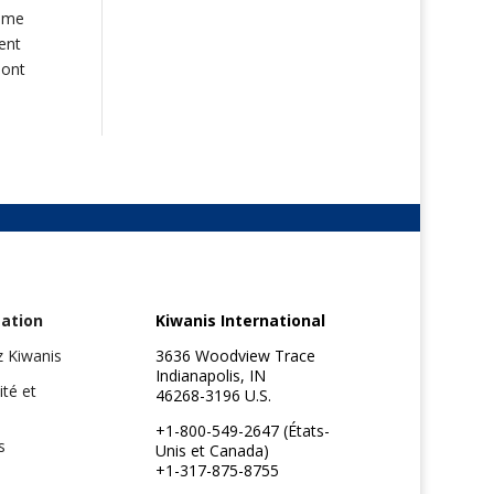
"Mme
ent
sont
ation
Kiwanis International
z Kiwanis
3636 Woodview Trace
Indianapolis, IN
ité et
46268-3196 U.S.
+1-800-549-2647 (États-
s
Unis et Canada)
+1-317-875-8755