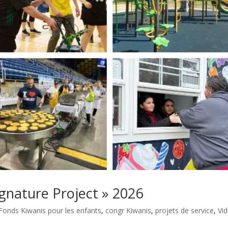
gnature Project » 2026
Fonds Kiwanis pour les enfants
,
congr Kiwanis
,
projets de service
,
Vi