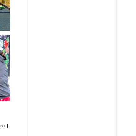
déo
|