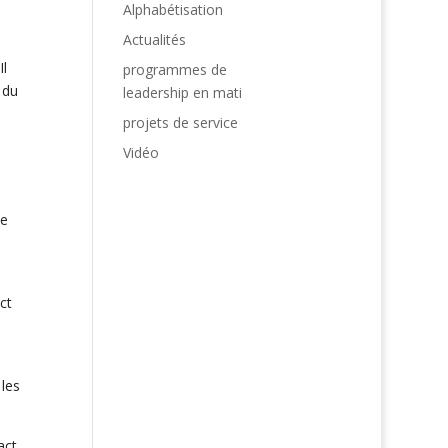
Alphabétisation
Actualités
Il
programmes de
 du
leadership en mati
projets de service
Vidéo
le
ct
 les
act