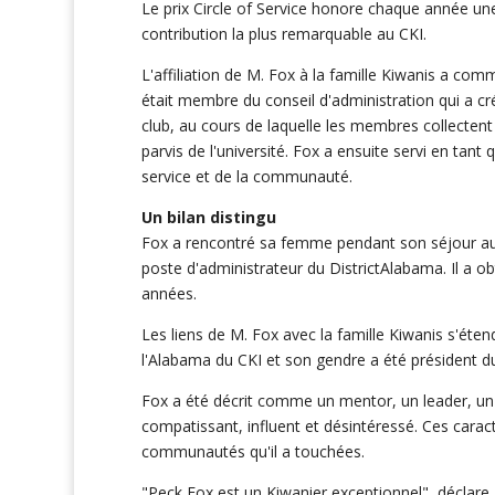
Le prix Circle of Service honore chaque année une
contribution la plus remarquable au CKI.
L'affiliation de M. Fox à la famille Kiwanis a comme
était membre du conseil d'administration qui a c
club, au cours de laquelle les membres collectent
parvis de l'université. Fox a ensuite servi en tan
service et de la communauté.
Un bilan distingu
Fox a rencontré sa femme pendant son séjour au C
poste d'administrateur du DistrictAlabama. Il a ob
années.
Les liens de M. Fox avec la famille Kiwanis s'éten
l'Alabama du CKI et son gendre a été président d
Fox a été décrit comme un mentor, un leader, un 
compatissant, influent et désintéressé. Ces caracté
communautés qu'il a touchées.
"Peck Fox est un Kiwanier exceptionnel", déclare D