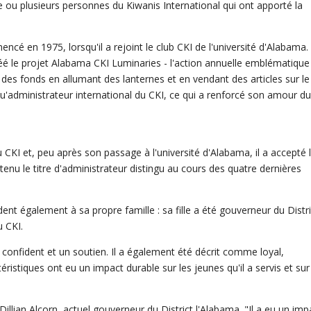
 ou plusieurs personnes du Kiwanis International qui ont apporté la
ncé en 1975, lorsqu'il a rejoint le club CKI de l'université d'Alabama. 
réé le projet Alabama CKI Luminaries - l'action annuelle emblématique
 des fonds en allumant des lanternes et en vendant des articles sur le
t qu'administrateur international du CKI, ce qui a renforcé son amour du
KI et, peu après son passage à l'université d'Alabama, il a accepté 
tenu le titre d'administrateur distingu au cours des quatre dernières
dent également à sa propre famille : sa fille a été gouverneur du Distri
u CKI.
confident et un soutien. Il a également été décrit comme loyal,
ristiques ont eu un impact durable sur les jeunes qu'il a servis et sur
illian Alcorn, actuel gouverneur du District l'Alabama. "Il a eu un imp