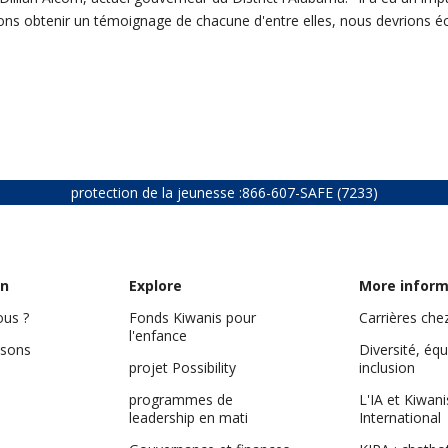
ions obtenir un témoignage de chacune d'entre elles, nous devrions éc
protection de la jeunesse :
866-607-SAFE (7233)
on
Explore
More inform
us ?
Fonds Kiwanis pour
Carrières che
l'enfance
isons
Diversité, équ
projet Possibility
inclusion
programmes de
L'IA et Kiwani
leadership en mati
International