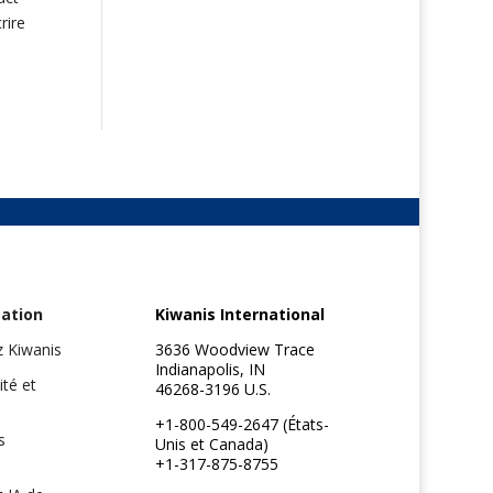
rire
ation
Kiwanis International
z Kiwanis
3636 Woodview Trace
Indianapolis, IN
ité et
46268-3196 U.S.
+1-800-549-2647 (États-
s
Unis et Canada)
+1-317-875-8755