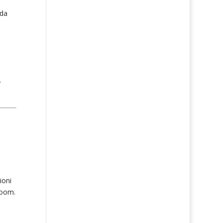
 da
.
ioni
loom.