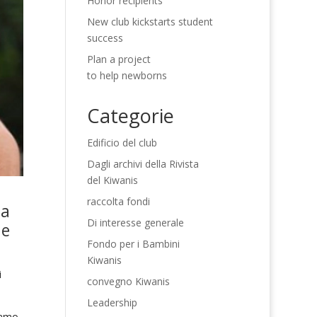
Honor recipients
New club kickstarts student
success
Plan a project
to help newborns
Categorie
Edificio del club
Dagli archivi della Rivista
del Kiwanis
raccolta fondi
ta
Di interesse generale
ne
Fondo per i Bambini
Kiwanis
i
convegno Kiwanis
Leadership
iamo