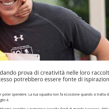
ando prova di creatività nelle loro raccol
ccesso potrebbero essere fonte di ispirazio
 poter spendere. La tua squadra non fa eccezione quando si tratta d
lio è.
s, abbiamo assistito a numerose raccolta fondi di grande successo. Abb