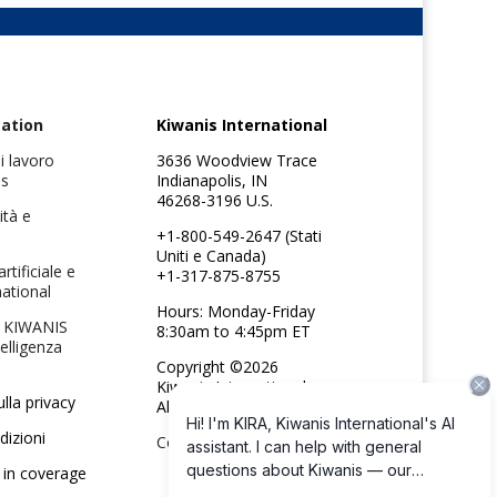
ation
Kiwanis International
i lavoro
3636 Woodview Trace
is
Indianapolis, IN
46268-3196 U.S.
ità e
+1-800-549-2647 (Stati
Uniti e Canada)
artificiale e
+1-317-875-8755
national
Hours: Monday-Friday
t KIWANIS
8:30am to 4:45pm ET
telligenza
Copyright ©2026
Kiwanis International
lla privacy
All rights reserved
dizioni
Contattaci
 in coverage