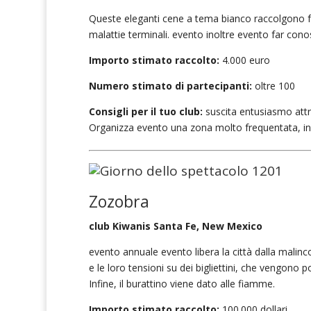
Queste eleganti cene a tema bianco raccolgono fond
malattie terminali. evento inoltre evento far conos
Importo stimato raccolto:
4.000 euro
Numero stimato di partecipanti:
oltre 100
Consigli per il tuo club:
suscita entusiasmo attra
Organizza evento una zona molto frequentata, in 
Zozobra
club Kiwanis Santa Fe, New Mexico
evento annuale evento libera la città dalla malinco
e le loro tensioni su dei bigliettini, che vengono 
Infine, il burattino viene dato alle fiamme.
Importo stimato raccolto:
100.000 dollari