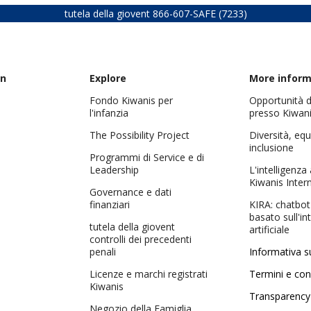
tutela della giovent
866-607-SAFE (7233)
on
Explore
More inform
Fondo Kiwanis per
Opportunità d
l'infanzia
presso Kiwan
The Possibility Project
Diversità, equ
inclusione
Programmi di Service e di
Leadership
L'intelligenza 
Kiwanis Inter
Governance e dati
finanziari
KIRA: chatbo
basato sull'in
tutela della giovent
artificiale
controlli dei precedenti
penali
Informativa su
Licenze e marchi registrati
Termini e con
Kiwanis
Transparency
Negozio della Famiglia