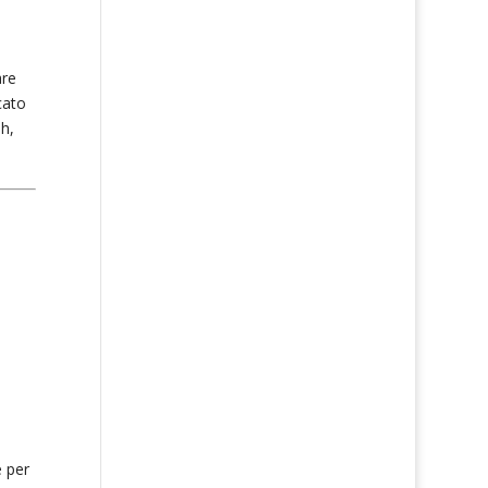
are
cato
h,
 per