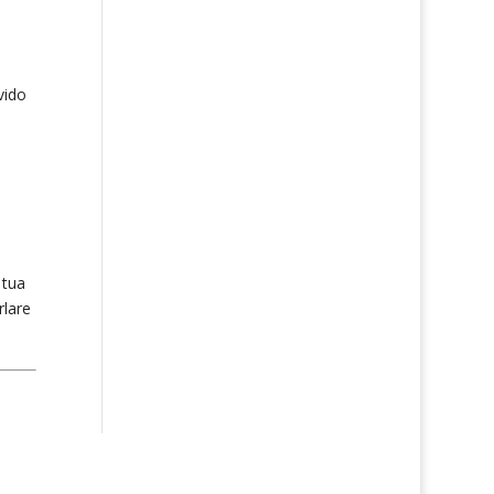
vido
 tua
rlare