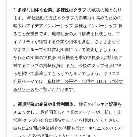
多様な団体や企業。多様性はクラブ
の成功の鍵となり
ます
。
奉仕活動の方法やクラブの影響力を高めるための
幅広いアイデアメンバーシップ 多様なメンバーシップ 募
ることが重要です。地域社会の人口構成を反映した、マ
イノリティが経営する企業や団体を含む、さまざまなビ
ジネスグループや非営利団体について調査しましょう。
それらの団体の役員会 発言機会を求め役員会 地域社会に
対するクラブの貢献役員会 また、今後のクラブ例会に彼
らを招いて講演してもらうのも良いでしょう。キワニス
会員ページでは、
多様性、公平性、包摂性（DEI）に関す
るリソース
をご覧いただけます。
新規開業の企業や非営利団体。
地元のビジネス
記事を
チェックし
、最近開業した企業のオーナーや、新しく非
営利 クラブの会合に招待することを検討してください。
彼らに2分間の事業紹介の時間を設け、キワニスのメンバ
ーシップ 必ず提供するようにしてください。