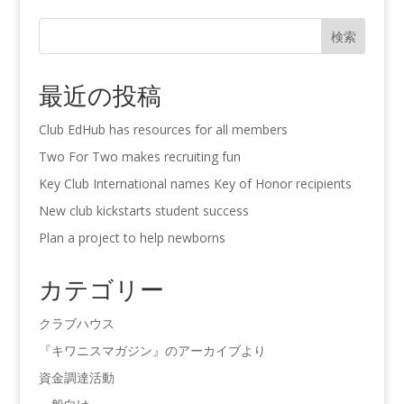
検索
最近の投稿
Club EdHub has resources for all members
Two For Two makes recruiting fun
Key Club International names Key of Honor recipients
New club kickstarts student success
Plan a project to help newborns
カテゴリー
クラブハウス
『キワニスマガジン』のアーカイブより
資金調達活動