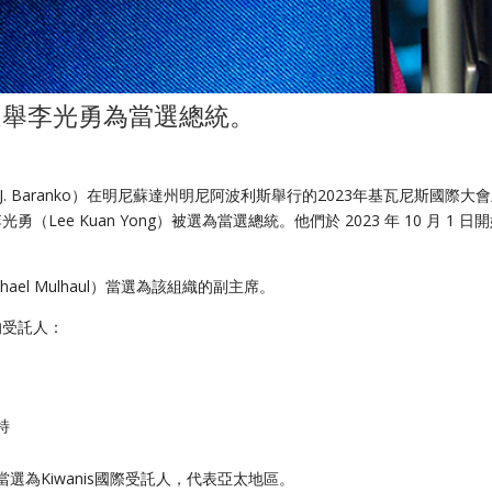
選舉
李
光
勇
為
當選總統
。
 J. Baranko）在明尼蘇達州明尼阿波利斯舉行的2023年基瓦尼斯國際大
e Kuan Yong）被選為當選總統。他們於 2023 年 10 月 1 日
ael Mulhaul）
當選為該組織的副主席。
的受託人：
尤特
會上當選為Kiwanis國際受託人，代表亞太地區。