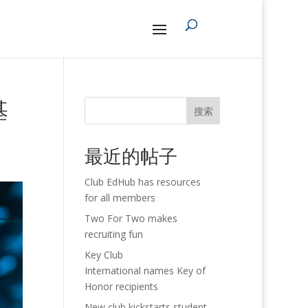
基
搜索
最近的帖子
Club EdHub has resources
for all members
Two For Two makes
recruiting fun
Key Club
International names Key of
Honor recipients
New club kickstarts student