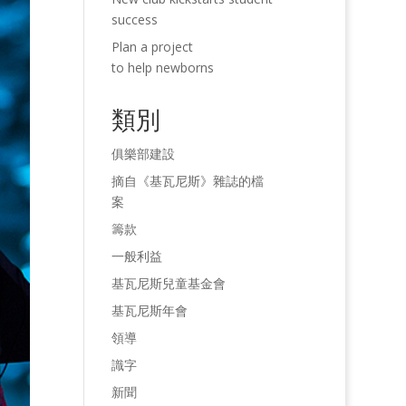
success
Plan a project
to help newborns
類別
俱樂部建設
摘自《基瓦尼斯》雜誌的檔
案
籌款
一般利益
基瓦尼斯兒童基金會
基瓦尼斯年會
領導
識字
新聞