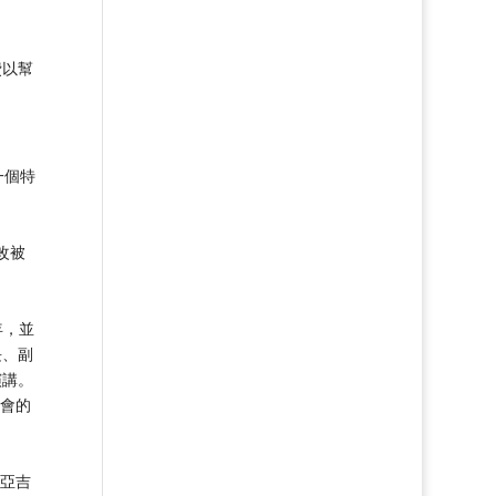
費以幫
一個特
改被
年，並
長、副
演講。
員會的
西亞吉