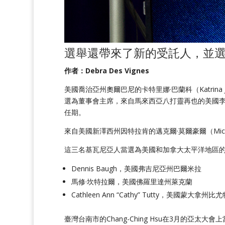
選舉還
帶來了
新的受託人，並
作者：Debra Des Vignes
美國喬治亞州奧爾巴尼的卡特里娜·巴蘭科（Katrina
選為董事會主席，來自馬來西亞八打靈再也的美國李光勇（Le
任期。
來自美國新澤西州因特拉肯的
邁克爾·
莫爾豪
爾（Mich
這三名基瓦尼亞人當選為美國和加拿大太平洋地區
Dennis Baugh，美國弗吉尼亞州巴爾米拉
馬修·坎特拉爾，美國佛羅里達州萊克蘭
Cathleen Ann “Cathy” Tutty，美國蒙大拿州比
臺灣台南市的Chang-Ching Hsu在3月的亞太大