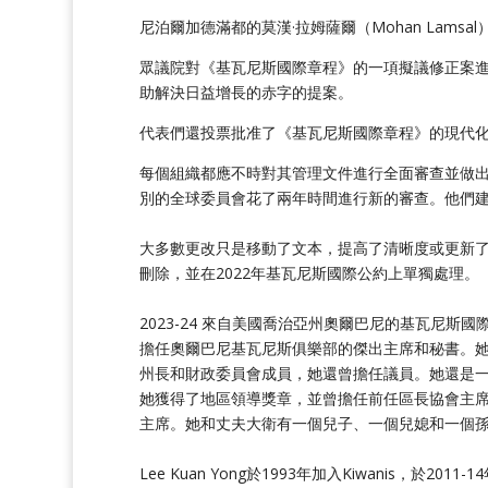
尼泊爾加德滿都的莫漢·拉姆薩爾（Mohan Lams
眾議院對《基瓦尼斯國際章程》的一項擬議修正案
助解決日益增長的赤字的提案。
代表們還投票批准了《基瓦尼斯國際章程》的現代
每個組織都應不時對其管理文件進行全面審查並做出
別的全球委員會花了兩年時間進行新的審查。他們
大多數更改只是移動了文本，提高了清晰度或更新了語
刪除，並在2022年基瓦尼斯國際公約上單獨處理。
2023-24 來自美國喬治亞州奧爾巴尼的基瓦尼斯國際主席
擔任奧爾巴尼基瓦尼斯俱樂部的傑出主席和秘書。
州長和財政委員會成員，她還曾擔任議員。她還是
她獲得了地區領導獎章，並曾擔任前任區長協會主席，
主席。她和丈夫大衛有一個兒子、一個兒媳和一個
Lee Kuan Yong於1993年加入Kiwanis，於2