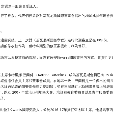
al）當選為一般會員受託人。
進行了投票。代表們投票反對基瓦尼斯國際董事會提出的增加成員年度會
化。
適當調整。上一次對《基瓦尼斯國際章程》進行此類審查是在30年前。
建議的修改被作為一種特殊類型的修正案提出，稱為修訂。
言以反映當前的流程，而沒有改變Kiwanis開展業務的方式。實質性更
卡特里娜·巴蘭科 （Katrina Baranko） 成為基瓦尼斯會員已有 29 
她還曾擔任會員主席和董事會成員。在地區一級，巴蘭科是一位傑出的州
一名經過認證的俱樂部領導力培訓師，並在三屆基瓦尼斯國際會議上發表
以及 2007 年喬治亞州地區大會、培訓和教育委員會以及青年服務委
孫子。
011-14年擔任Kiwanis國際受託人，並於2016-17年擔任亞太區主席。他是馬來