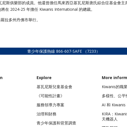
瓦尼斯俱樂部的成員。
他還曾擔任馬來西亞基瓦尼斯唐氏綜合症基金會主
將在 2024-25 年擔任 Kiwanis International 的總裁。
日在科羅拉多州丹佛市舉行。
青少年保護熱線
866-607-SAFE
（7233）
on
Explore
More inform
基瓦尼斯兒童基金會
Kiwanis的
《可能性計畫》
多樣性、公平
服務領導力專案
AI 和 Kiwanis 
治理和財務
KIRA：Kiwa
天機器人
青少年保護和背景調查