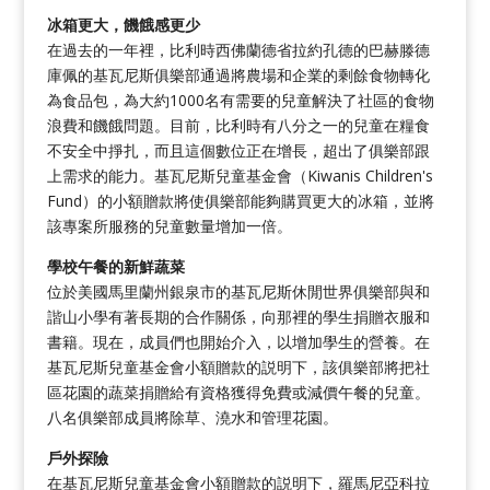
冰箱更大，饑餓感更少
在過去的一年裡，比利時西佛蘭德省拉約孔德的巴赫滕德
庫佩的基瓦尼斯俱樂部通過將農場和企業的剩餘食物轉化
為食品包，為大約1000名有需要的兒童解決了社區的食物
浪費和饑餓問題。目前，比利時有八分之一的兒童在糧食
不安全中掙扎，而且這個數位正在增長，超出了俱樂部跟
上需求的能力。基瓦尼斯兒童基金會（Kiwanis Children's
Fund）的小額贈款將使俱樂部能夠購買更大的冰箱，並將
該專案所服務的兒童數量增加一倍。
學校午餐的新鮮蔬菜
位於美國馬里蘭州銀泉市的基瓦尼斯休閒世界俱樂部與和
諧山小學有著長期的合作關係，向那裡的學生捐贈衣服和
書籍。現在，成員們也開始介入，以增加學生的營養。在
基瓦尼斯兒童基金會小額贈款的説明下，該俱樂部將把社
區花園的蔬菜捐贈給有資格獲得免費或減價午餐的兒童。
八名俱樂部成員將除草、澆水和管理花園。
戶外探險
在基瓦尼斯兒童基金會小額贈款的説明下，羅馬尼亞科拉