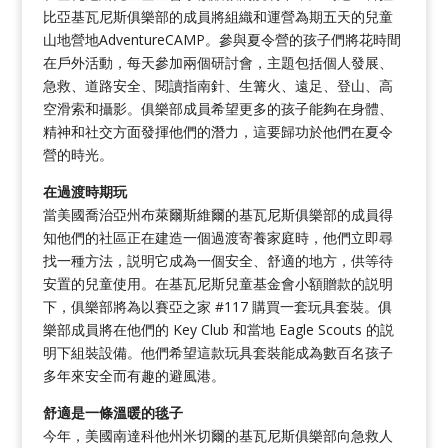
比亞基瓦尼斯俱樂部的成員將組織和運營為期五天的兒童
山地營地AdventureCAMP。參與夏令營的孩子們將花時間
在戶外活動，每天參加兩個研討會，主題包括個人發展、
急救、道路安全、閱讀指南針、生篝火、遠足、登山、高
空滑索和攝影。俱樂部成員希望更多的孩子能夠在身體、
精神和社交方面發揮他們的潛力，這要歸功於他們在夏令
營的時光。
在過渡時期玩
當美國喬治亞州布萊爾斯維爾的基瓦尼斯俱樂部的成員得
知他們的社區正在建造一個過渡寄養家庭時，他們立即尋
找一種方法，説明它成為一個安全、舒適的地方，供等待
安置的兒童使用。在基瓦尼斯兒童基金會小額贈款的説明
下，俱樂部將為以賽亞之家 #117 購買一套玩具套裝。俱
樂部成員將在他們的 Key Club 和當地 Eagle Scouts 的説
明下組裝設備。他們希望這款玩具套裝能成為數百名孩子
多年來安全而有趣的避風港。
舒適是一條溫暖的毯子
今年，美國南達科他州米切爾的基瓦尼斯俱樂部向急救人