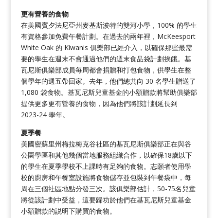
更有營養的食物
在美國賓夕法尼亞州麥基斯波特的雙河小學，100% 的學生
有資格參加免費午餐計劃。在過去的兩年裡，McKeesport
White Oak 的 Kiwanis 俱樂部已經介入，以確保那些最需
要的學生在週末不會通過他們的週末食品袋計劃挨餓。基
瓦尼斯俱樂部成員每周都會捐贈和打包食物，供學生在整
個學年的週五帶回家。去年，他們總共向 30 名學生贈送了
1,080 袋食物。基瓦尼斯兒童基金的小額贈款將幫助俱樂部
提供更多更有營養的食物，因為他們將該計劃延長到
2023-24 學年。
夏季餐
美國密蘇里州梅拉梅克谷社區的基瓦尼斯俱樂部正在與谷
公園學區和其他幾個當地服務組織合作，以確保18歲以下
的學生在夏季學校不上課時有足夠的食物。志願者使用學
校的廚房和午餐室設施將食物儲存並包裝到午餐袋中，每
周在三個社區地點分發三次。該俱樂部估計，50-75名兒童
將從該計劃中受益，這要歸功於他們在基瓦尼斯兒童基金
小額贈款的説明下購買的食物。