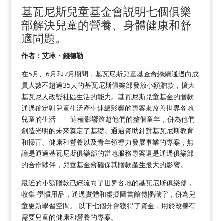
基瓦尼斯兒童基金會説明七個俱樂
部解決兒童的營養、身體健康和舒
適問題
。
作者：艾琳・錢德勒
在5月、6月和7月期間，基瓦尼斯兒童基金會繼續通過向成
員人數不超過35人的基瓦尼斯俱樂部發放小額贈款，擴大
基瓦尼人改變社區生活的能力。基瓦尼斯兒童基金的贈款
通過確定對兒童生活產生連續影響的專案來改善世界各地
兒童的生活——這種影響跨越他們的整個童年，併為他們
創造光明的未來奠定了基礎。通過資助針對基瓦尼斯教育
和掃盲、健康和營養以及青年領導力發展事業的專案，無
論是通過基瓦尼斯俱樂部的當地服務專案還是通過俱樂部
的合作夥伴，兒童基金會確保其贈款產生最大的影響。
最近的小額贈款已經流向了世界各地的基瓦尼斯俱樂部，
收集
學慣用品，通過實體和虛擬圖書館傳播識字，併為兒
童更新學習空間。
以下七個分會獲得了資金，用於改善有
需要兒童的健康和營養的專案。