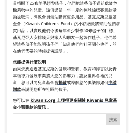
員捐贈了25條羊毛領帶毯子，他們把這些毯子送給處於危
機局勢中的兒童。該俱樂部一年一度的棒球錦標賽籌款活
動被取消，導致會員無法購買更多用品。基瓦尼斯兒童基
金會（Kiwanis Children's Fund）的小額贈款將幫助他們購
買用品，以實現他們今後每年至少製作50條毯子的目標。
基瓦尼亞人安排幾天與家人和朋友一起製作毯子。他們希
望這些毯子能説明孩子們「知道他們的社區關心他們，並
在他們需要的時候提供説明」。
您能提供什麼説明
如果您想通過基瓦尼斯的健康和營養、教育和掃盲以及青
年領導力發展事業擴大您的影響力，惠及世界各地的兒
童，您可以向兒童基金會
捐款
或瞭解您的俱樂部如何
申請
贈款
來説明您所在社區的孩子。
您可以在
kiwanis.org 上
獲得更多關於 Kiwanis 兒童基
金小額贈款的資訊
。
搜索