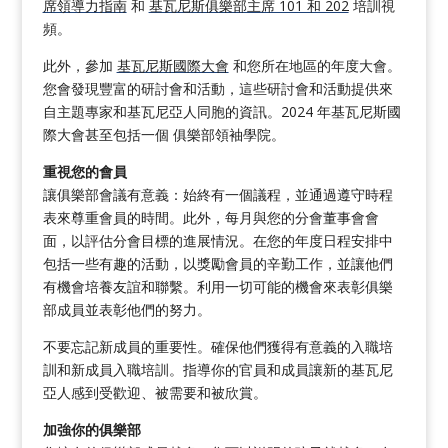
席領導力指南
和
基瓦尼斯俱樂部主席 101 和 202
培訓視
頻。
此外，參加
基瓦尼斯國際大會
和您所在地區的年度大會。
您會發現豐富的研討會和活動，這些研討會和活動提供來
自主題專家和基瓦尼亞人同胞的資訊。2024 年基瓦尼斯國
際大會甚至包括一個
俱樂部領袖學院
。
重視您的會員
讓俱樂部會議有意義：始終有一個議程，並通過遵守時程
表來尊重會員的時間。此外，每月與您的分會董事會會
面，以評估分會目標的進展情況。在您的年度日程安排中
包括一些有趣的活動，以獎勵會員的辛勤工作，並讓他們
有機會培養友誼和聯繫。利用一切可能的機會來表彰俱樂
部成員並表彰他們的努力。
不要忘記新成員的重要性。確保他們獲得有意義的入職培
訓和新成員入職培訓。指導你的官員和成員讓新的基瓦尼
亞人感到受歡迎、被需要和被欣賞。
加強你的俱樂部