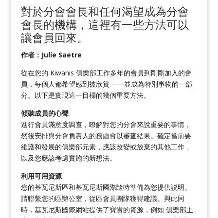
對於分會會長和任何渴望成為分會
會長
的
機構
，
這裡
有一些方法可以
讓
會員
回來
。
作者：Julie Saetre
從在您的 Kiwanis 俱樂部工作多年的會員到剛剛加入的會
員，每個人都希望感到被欣賞——並成為特別事物的一部
分。以下是實現這一目標的幾個重要方法。
傾聽成員的心聲
進行會員滿意度調查，瞭解對您的分會來說重要的事情，
然後安排與分會負責人的務虛會以審查結果。確定當前要
維護和發展的俱樂部元素，應該改變或放棄的其他工作，
以及您應該考慮實施的新想法。
利用可用資源
您的基瓦尼斯區和基瓦尼斯國際隨時準備為您提供説明。
請聯繫您的區辦公室，從區會員團隊獲得建議。與此同
時，基瓦尼斯國際網站提供了寶貴的資源，例如
俱樂部主