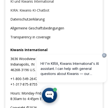
KI und Kiwanis International
KIRA: Kiwanis-KI-Chatbot
Datenschutzerklärung
Allgemeine Geschäftsbedingungen
Transparency in coverage
Kiwanis International
3636 Woodview Trace
Indianapolis, IN
46268-3196 U.S.
+1-800-549-2647 (Vereinigte Staaten und Kanada)
+1-317-875-8755
Hours: Monday-Friday
8:30am to 4:45pm ET
Copyright ©2026