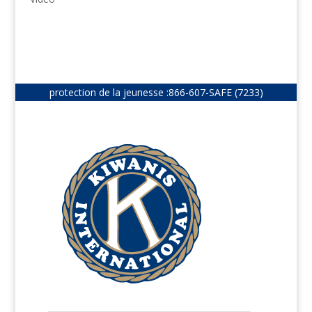
protection de la jeunesse :
866-607-SAFE (7233)