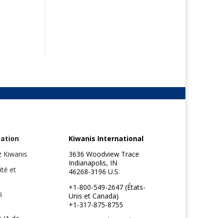
ation
Kiwanis International
z Kiwanis
3636 Woodview Trace
Indianapolis, IN
ité et
46268-3196 U.S.
+1-800-549-2647 (États-
s
Unis et Canada)
+1-317-875-8755