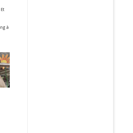
 Et
ing à