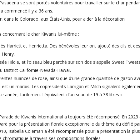
sadena se sont portés volontaires pour travailler sur le char penda
 a commencé il y a 36 ans.
dans le Colorado, aux États-Unis, pour aider à la décoration.
ls concernant le char Kiwanis lui-même :
s Harriett et Henrietta. Des bénévoles leur ont ajouté des cils et de
 Henry.
e Hildie, et l'oiseau bleu perché sur son dos s'appelle Sweet Tweets
 District Californie-Nevada-Hawaï.
érentes nuances de rose, ainsi que d'une grande quantité de gazon av
 est un marais. Les coprésidents Larrigan et Milch signalent égaleme
te année, facilement l'équivalent d'un seau de 19 à 38 litres ».
e Parade de Kiwanis International a toujours été récompensé. En 2023 
rd pour la présentation florale exceptionnelle du thème du défilé pa
010, Isabella Coleman a été récompensée pour la présentation la plus
 chromatique à travers ses compositions florales.