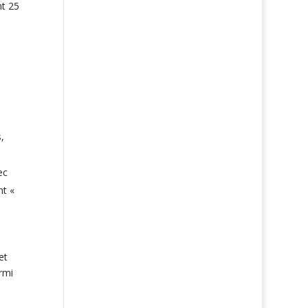
nt 25
s
,
ec
nt «
et
rmi