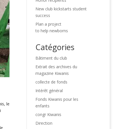
Honor recipients
New club kickstarts student
success
Plan a project
to help newborns
Catégories
Bâtiment du club
Extrait des archives du
magazine Kiwanis
collecte de fonds
Intérêt général
Fonds Kiwanis pour les
s, le
enfants
i
congr Kiwanis
Direction
de