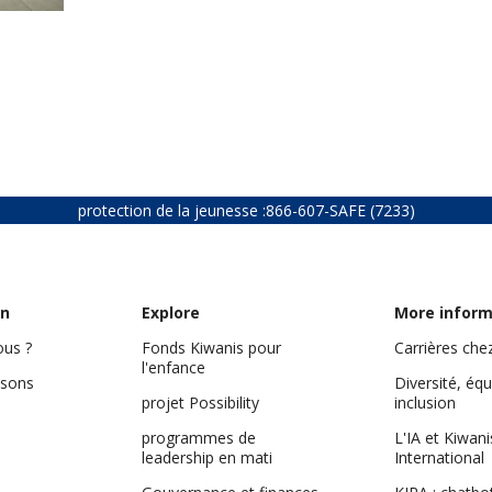
protection de la jeunesse :
866-607-SAFE (7233)
on
Explore
More inform
us ?
Fonds Kiwanis pour
Carrières che
l'enfance
isons
Diversité, équ
projet Possibility
inclusion
programmes de
L'IA et Kiwani
leadership en mati
International