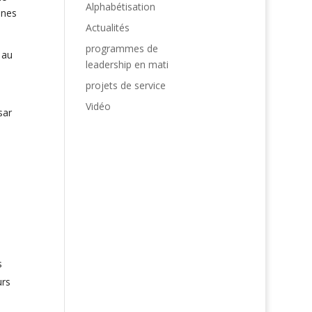
Alphabétisation
ines
Actualités
programmes de
 au
leadership en mati
projets de service
Vidéo
sar
s
urs