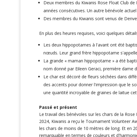
Deux membres du Kiwanis Rose Float Club de Pa
années consécutives. Un autre bénévole actuel
Des membres du Kiwanis sont venus de Denver, 
En plus des heures requises, voici quelques détai
Les deux hippopotames à l'avant ont été baptisé
nœuds. Leur grand frère hippopotame s'appelle
La grande « maman hippopotame » a été baptisé
nom donné par Eileen Geraci, première dame du
Le char est décoré de fleurs séchées dans diff
des accents pour donner l'impression que le sol
une quantité incroyable de graines de laitue cet
Passé et présent
Le travail des bénévoles sur les chars de la Ros
2024, Kiwanis a reçu le Tournament Volunteer Awa
les chars de moins de 10 mètres de long. Et en 2
remarquable en termes de couleurs et d'harmonie