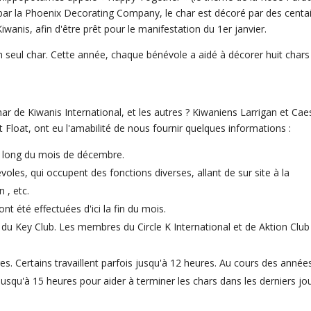
t par la Phoenix Decorating Company, le char est décoré par des centa
wanis, afin d'être prêt pour le manifestation du 1er janvier.
n seul char. Cette année, chaque bénévole a aidé à décorer huit chars
har de Kiwanis International, et les autres ? Kiwaniens Larrigan et Cae
t Float, ont eu l'amabilité de nous fournir quelques informations :
u long du mois de décembre.
s, qui occupent des fonctions diverses, allant de sur site à la
 , etc.
 été effectuées d'ici la fin du mois.
u Key Club. Les membres du Circle K International et de Aktion Club
s. Certains travaillent parfois jusqu'à 12 heures. Au cours des année
jusqu'à 15 heures pour aider à terminer les chars dans les derniers jo