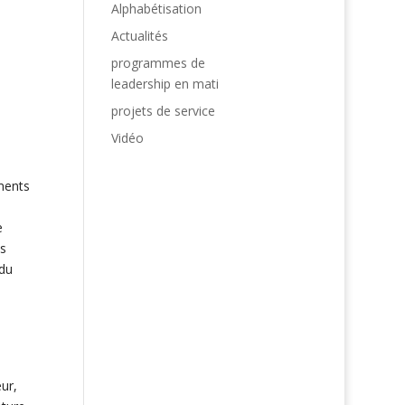
Alphabétisation
Actualités
programmes de
leadership en mati
projets de service
Vidéo
ements
e
os
 du
ur,