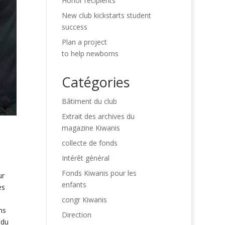
Honor recipients
New club kickstarts student
success
Plan a project
to help newborns
Catégories
Bâtiment du club
Extrait des archives du
magazine Kiwanis
collecte de fonds
Intérêt général
Fonds Kiwanis pour les
ur
enfants
es
congr Kiwanis
ns
Direction
 du