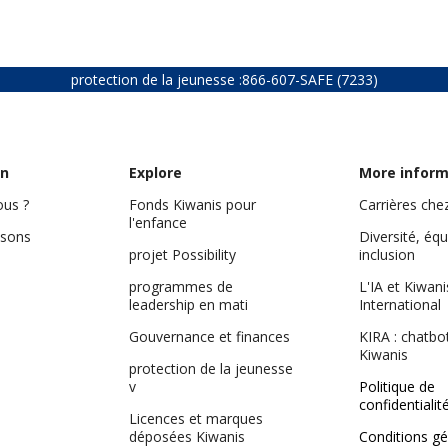
protection de la jeunesse :
866-607-SAFE (7233)
on
Explore
More inform
us ?
Fonds Kiwanis pour
Carrières che
l'enfance
isons
Diversité, équ
projet Possibility
inclusion
programmes de
L'IA et Kiwani
leadership en mati
International
Gouvernance et finances
KIRA : chatbo
Kiwanis
protection de la jeunesse
v
Politique de
confidentialit
Licences et marques
déposées Kiwanis
Conditions gé