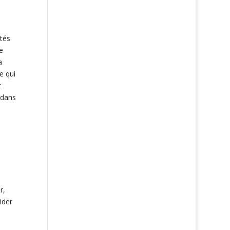
ités
e
a
e qui
t
sdans
r,
ider