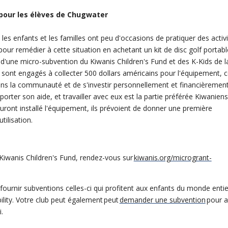
pour les élèves de Chugwater
s enfants et les familles ont peu d'occasions de pratiquer des activ
 pour remédier à cette situation en achetant un kit de disc golf portabl
de d'une micro-subvention du Kiwanis Children's Fund et des K-Kids de l
e sont engagés à collecter 500 dollars américains pour l'équipement, c
dans la communauté et de s'investir personnellement et financièremen
pporter son aide, et travailler avec eux est la partie préférée Kiwanien
ront installé l'équipement, ils prévoient de donner une première
ilisation.
Kiwanis Children's Fund, rendez-vous sur
kiwanis.org/microgrant-
fournir subventions celles-ci qui profitent aux enfants du monde entie
ility. Votre club peut également
peut
demander une subvention
pour a
.