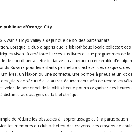
ue publique d'Orange City
b Kiwanis Floyd Valley a déjà noué de solides partenariats
on. Lorsque le club a appris que la bibliothèque locale collectait des
iques visant à améliorer l'accès aux livres et aux programmes de la
cidé de contribuer à cette initiative en achetant un ensemble d'équip
Fonds Kiwanis pour les enfants permettra d'acheter des casques, des
 lumières, un klaxon ou une sonnette, une pompe à pneus et un kit d
des gilets de sécurité et d'autres équipements afin de rendre les vél
ces vélos, le personnel de la bibliothèque pourra organiser des heures
 distance aux usagers de la bibliothèque.
ple de réduire les obstacles à l'apprentissage et à la participation
vier, les membres du club achètent des crayons, des crayons de coule