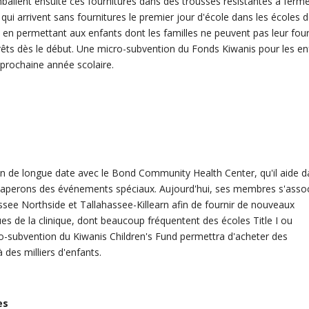
ballent ensuite ces fournitures dans des trousses résistantes à ferm
qui arrivent sans fournitures le premier jour d'école dans les écoles d
, en permettant aux enfants dont les familles ne peuvent pas leur four
 prêts dès le début. Une micro-subvention du Fonds Kiwanis pour les en
 prochaine année scolaire.
ion de longue date avec le Bond Community Health Center, qu'il aide d
haperons des événements spéciaux. Aujourd'hui, ses membres s'asso
ssee Northside et Tallahassee-Killearn afin de fournir de nouveaux
s de la clinique, dont beaucoup fréquentent des écoles Title I ou
ro-subvention du Kiwanis Children's Fund permettra d'acheter des
 des milliers d'enfants.
es