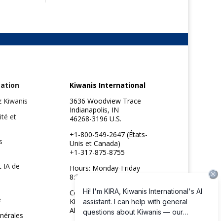
ation
Kiwanis International
z Kiwanis
3636 Woodview Trace
Indianapolis, IN
ité et
46268-3196 U.S.
+1-800-549-2647 (États-
s
Unis et Canada)
+1-317-875-8755
t IA de
Hours: Monday-Friday
8:30am to 4:45pm ET
Copyright ©2026
é
Kiwanis International
All rights reserved
nérales