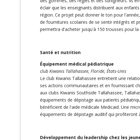
des gommes, des règles et des surligneurs. Ils em
éclair que les enseignants distribuent aux enfants 
région. Ce projet peut donner le ton pour l'année
de fournitures scolaires de se sentir intégrés et
permettra d'acheter jusqu'à 150 trousses pour la
Santé et nutrition
Équipement médical pédiatrique
club Kiwanis Tallahassee, Floride, États-Unis
Le club Kiwanis Tallahassee entretient une relat
ses actions communautaires et en fournissant c
aux clubs Kiwanis Southside Tallahassee, Tallaha
équipements de dépistage aux patients pédiatrique
bénéficient de l'aide médicale Medicaid. Une mic
équipements de dépistage auditif qui profiteront à
Développement du leadership chez les jeun