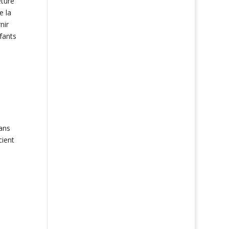
eture
e la
nir
fants
ans
cient