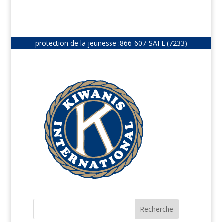
protection de la jeunesse :
866-607-SAFE (7233)