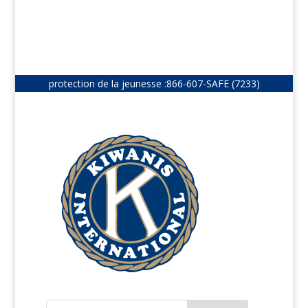
protection de la jeunesse :
866-607-SAFE (7233)