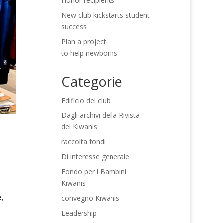
Honor recipients
New club kickstarts student
success
Plan a project
to help newborns
Categorie
Edificio del club
Dagli archivi della Rivista
del Kiwanis
raccolta fondi
Di interesse generale
Fondo per i Bambini
a
Kiwanis
e,
convegno Kiwanis
Leadership