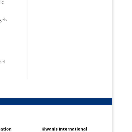
le
gels
del
ation
Kiwanis International