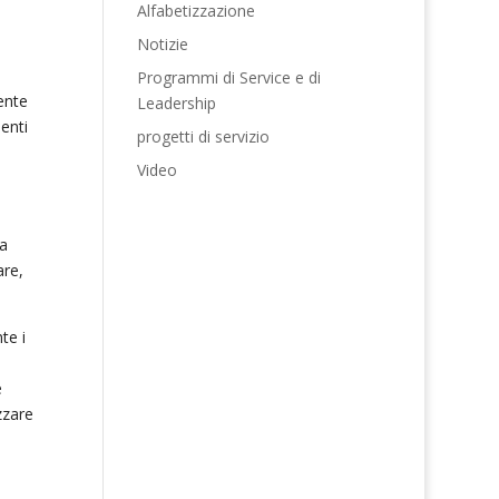
Alfabetizzazione
Notizie
Programmi di Service e di
ente
Leadership
enti
progetti di servizio
Video
la
are,
te i
e
e
zzare