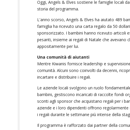
Oggi, Angels & Elves sostiene le famiglie locali da 
storia del programma.
L'anno scorso, Angels & Elves ha aiutato 489 bamb
famiglia ha ricevuto una carta regalo da 50 doll
sponsorizzato. I bambini hanno ricevuto articoli e
pesanti, insieme ai regali di Natale che avevano
appositamente per lui.
Una comunità di aiutanti
Mentre Kiwanis fornisce leadership e supervisione,
comunità. Alcuni sono coinvolti da decenni, rico
incartare e distribuire i regali.
Le aziende locali svolgono un ruolo fondamentale
bambini, gestiscono incaricati di raccolte fondi or
sconti agli sponsor che acquistano regali per i bamb
aziende e i loro dipendenti offrono regolarmente 
i regali durante le settimane più intense della stag
Il programma è rafforzato dai partner della comu