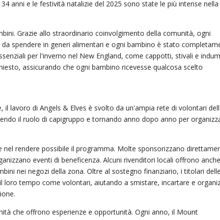
34 anni e le festività natalizie del 2025 sono state le più intense nella
ini. Grazie allo straordinario coinvolgimento della comunità, ogni
ari da spendere in generi alimentari e ogni bambino è stato completam
ssenziali per l'inverno nel New England, come cappotti, stivali e indum
 chiesto, assicurando che ogni bambino ricevesse qualcosa scelto
 il lavoro di Angels & Elves è svolto da un'ampia rete di volontari del
prendo il ruolo di capigruppo e tornando anno dopo anno per organizz
 nel rendere possibile il programma. Molte sponsorizzano direttamen
ganizzano eventi di beneficenza. Alcuni rivenditori locali offrono anch
ini nei negozi della zona. Oltre al sostegno finanziario, i titolari dell
il loro tempo come volontari, aiutando a smistare, incartare e organi
ione.
nità che offrono esperienze e opportunità. Ogni anno, il Mount