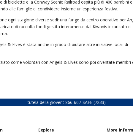
di biciclette e la Conway Scenic Railroad ospita più di 400 bambini e 
ndo alle famiglie di condividere insieme un'esperienza festiva.
zione ogni stagione diverse sedi: una funge da centro operativo per An
ricato di raccolta fondi gestita interamente dal Kiwanis incaricato di
mma.
els & Elves è stata anche in grado di aiutare altre iniziative locali di
iziato come volontari con Angels & Elves sono poi diventate membri 
tutela della giovent
866-607-SAFE (7233)
on
Explore
More inform