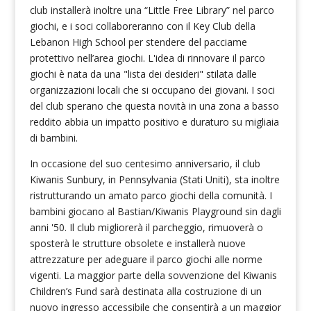
club installerà inoltre una “Little Free Library” nel parco
giochi, e i soci collaboreranno con il Key Club della
Lebanon High School per stendere del pacciame
protettivo nell’area giochi. L'idea di rinnovare il parco
giochi è nata da una "lista dei desideri" stilata dalle
organizzazioni locali che si occupano dei giovani. I soci
del club sperano che questa novità in una zona a basso
reddito abbia un impatto positivo e duraturo su migliaia
di bambini.
In occasione del suo centesimo anniversario, il club
Kiwanis Sunbury, in Pennsylvania (Stati Uniti), sta inoltre
ristrutturando un amato parco giochi della comunità. I
bambini giocano al Bastian/Kiwanis Playground sin dagli
anni '50. Il club migliorerà il parcheggio, rimuoverà o
sposterà le strutture obsolete e installerà nuove
attrezzature per adeguare il parco giochi alle norme
vigenti. La maggior parte della sovvenzione del Kiwanis
Children’s Fund sarà destinata alla costruzione di un
nuovo ingresso accessibile che consentirà a un maggior