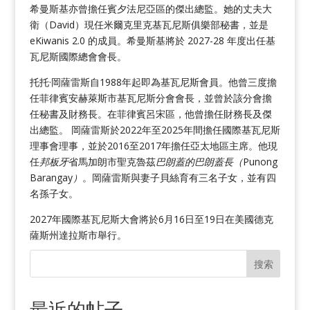
希曼斯基亦曾擔任賓夕法尼亞區的傑出總監。她的丈夫大
衛（David）現任米爾克里克基瓦尼斯俱樂部秘書，並是
eKiwanis 2.0 的成員。希曼斯基將於 2027-28 年度出任基
瓦尼斯國際總會會長。
托托·岡薩雷斯自1988年起即為基瓦尼斯會員。他曾三度擔
任菲律賓安赫萊斯市基瓦尼斯分會會長，並曾於該分會擔
任秘書及財務長。在菲律賓呂宋區，他曾擔任財務長及傑
出總監。 岡薩雷斯於2022年至2025年間擔任國際基瓦尼斯
理事會理事，並於2016至2017年擔任亞太地區主席。他現
任
邦板牙
省馬加朗市聖克魯茲
巴朗蓋的巴朗蓋長（
Punong
Barangay
）
。岡薩雷斯與妻子貝絲育有三名子女，並有四
名孫子女。
2027年國際基瓦尼斯大會將於6月16日至19日在美國德克
薩斯州達拉斯市舉行。
搜索
最近的帖子