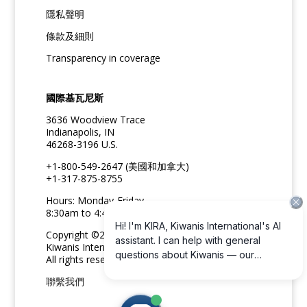
隱私聲明
條款及細則
Transparency in coverage
國際基瓦尼斯
3636 Woodview Trace
Indianapolis, IN
46268-3196 U.S.
+1-800-549-2647 (美國和加拿大)
+1-317-875-8755
Hours: Monday-Friday
8:30am to 4:45pm ET
Copyright ©2026
Kiwanis International
All rights reserved
聯繫我們