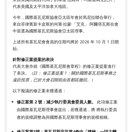
代表美國及太平洋加拿大地區。
今年，國際基瓦尼斯協會亞太區年會於馬尼拉聯合舉行，
來自菲律賓新卡皮斯的何塞·拉蒙·「艾克」·阿爾塔瓦斯在會
中當選為國際基瓦尼斯協會亞太區理事。
上述所有基瓦尼會會員的任期均將於 2026 年 10 月 1 日開
始。
針對修正案提案的表決
代表大會亦就《國際基瓦尼斯會章程》的修正案提案進行
了表決。
（註：
修正案提案 1：關於國際基瓦尼斯事務之
遠距投票，已於大會召開前由首都區撤回。）
以下擬議的修正案未獲通過：
修正案第 2 號：減少執行委員會委員人數。
此項修正案
由國際基瓦尼斯理事會提出，若獲通過，將
將執行委員
會的規模調整為與國際基瓦尼斯理事會的規模相稱。
修正案第3號：基瓦尼斯宗旨第4條中「積極」一詞之變