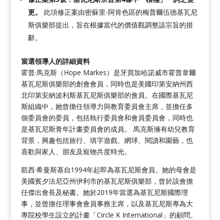
更。
此項修正案由密蘇里-阿肯色區的梅普爾伍德基瓦尼
斯俱樂部提出，旨在根據當代的價值觀調整該宗旨的措
辭。
當選領導人的詳細資料
霍普·馬克斯（Hope Markes）是牙買加哈諾威市霍普韋爾
基瓦尼斯俱樂部的創會會員，同時也是美國印第安納州西
北印第安納波利斯基瓦尼斯俱樂部的會員。在國際基瓦尼
斯組織中，她曾擔任領導力與教育委員會主席，並擔任多
個委員會的委員，包括執行委員會和會員委員會，同時也
是基瓦尼斯青年計畫委員會的成員。
馬克斯擁有幼兒教育
背景，興趣包括旅行、填字遊戲、網球、閱讀和園藝，也
喜歡與家人、朋友及寵物共度時光。
凱西·希曼斯基自1994年起即為基瓦尼斯會員。她的母會是
美國賓夕法尼亞州伊利市的基瓦尼斯俱樂部，曾於該會擔
任傑出會長及秘書。她於2019年當選為基瓦尼斯國際理
事，並曾擔任理事會會員事務主席，以及基瓦尼斯專為大
專院校學生設立的計畫「Circle K International」的顧問。