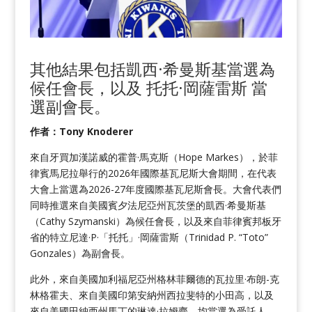
其他結果包括凱西·希曼斯基當選為
候任會長，以及
托托·岡薩雷斯
當
選副會長。
作者：Tony Knoderer
來自牙買加漢諾威的霍普·馬克斯（Hope Markes），於菲
律賓馬尼拉舉行的2026年國際基瓦尼斯大會期間，在代表
大會上當選為2026-27年度國際基瓦尼斯會長。大會代表們
同時推選來自美國賓夕法尼亞州瓦茨堡的凱西·希曼斯基
（Cathy Szymanski）為候任會長，以及來自菲律賓邦板牙
省的特立尼達·P·「托托」·岡薩雷斯（Trinidad P. “Toto”
Gonzales）為副會長。
此外，來自美國加利福尼亞州格林菲爾德的瓦拉里·布朗-克
林格霍夫、來自美國印第安納州西拉斐特的小田高，以及
來自美國田納西州馬丁的琳達·拉姆齊，均當選為受託人，