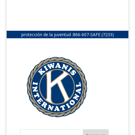
protección de la juventud :
866-607-SAFE (7233)