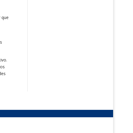
y que
os
ivo.
mos
des