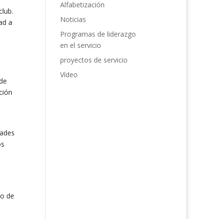
Alfabetización
club.
Noticias
ad a
Programas de liderazgo
en el servicio
proyectos de servicio
Vídeo
 de
ción
dades
os
to de