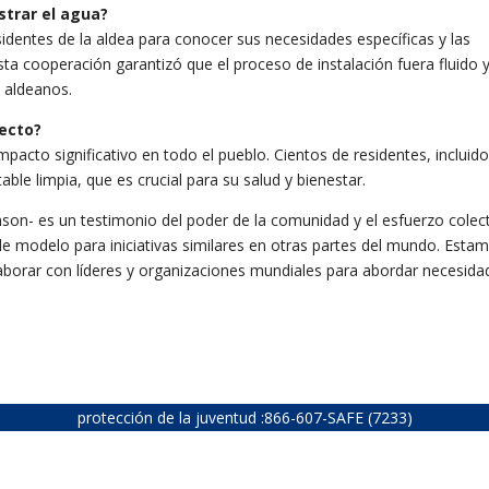
strar el agua?
dentes de la aldea para conocer sus necesidades específicas y las
a cooperación garantizó que el proceso de instalación fuera fluido 
s aldeanos.
ecto?
pacto significativo en todo el pueblo. Cientos de residentes, incluid
ble limpia, que es crucial para su salud y bienestar.
nson- es un testimonio del poder de la comunidad y el esfuerzo colect
de modelo para iniciativas similares en otras partes del mundo. Esta
aborar con líderes y organizaciones mundiales para abordar necesida
protección de la juventud :
866-607-SAFE (7233)