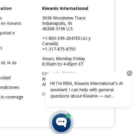
ation
Kiwanis International
s
3636 Woodview Trace
 en Kiwanis
Indianapolis, IN
46268-3196 U.S.
quidad e
+1-800-549-2647EE.UU y
Canadá)
is
+1-317-875-8755
Hours: Monday-Friday
 de IA de
8:30am to 4:45pm ET
Copyright ©2026
acidad
Kiwanis International
All rights reserved
ondiciones
Contáctanos
 in coverage