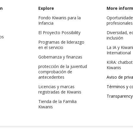
on
Explore
More inform
s
Fondo Kiwanis para la
Oportunidade
Infancia
profesionales
El Proyecto Possibility
Diversidad, e
os
inclusión
Programas de liderazgo
en el servicio
La IA y Kiwan
International
Gobernanza y finanzas
KIRA: chatbot
protección de la juventud
Kiwanis
comprobación de
antecedentes
Aviso de priv
Licencias y marcas
Términos y c
registradas de Kiwanis
Transparency
Tienda de la Familia
Kiwanis