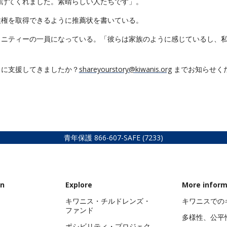
助けてくれました。素晴らしい人たちです」。
住権を取得できるように推薦状を書いている。
ュニティーの一員になっている。「彼らは家族のように感じているし、
うに支援してきましたか？
shareyourstory@kiwanis.org
までお知らせく
青年保護
866-607-SAFE (7233)
on
Explore
More inform
キワニス・チルドレンズ・
キワニスでの
ファンド
多様性、公平
ポシビリティ・プロジェク