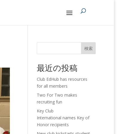
検索
最近の投稿
Club EdHub has resources
for all members
Two For Two makes
recruiting fun
Key Club
International names Key of
Honor recipients
New club kickstarts student