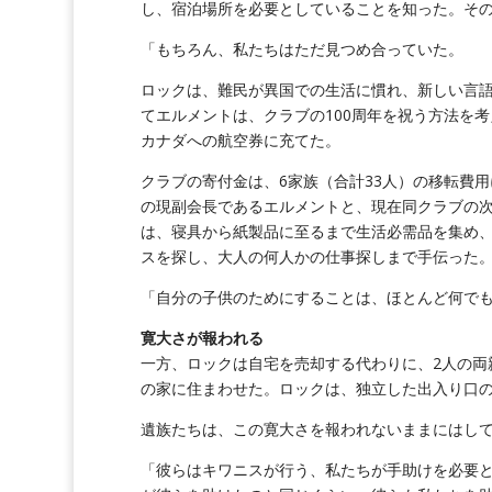
し、宿泊場所を必要としていることを知った。そ
「もちろん、私たちはただ見つめ合っていた。
ロックは、難民が異国での生活に慣れ、新しい言
てエルメントは、クラブの100周年を祝う方法を考
カナダへの航空券に充てた。
クラブの寄付金は、6家族（合計33人）の移転費用
の現副会長であるエルメントと、現在同クラブの次
は、寝具から紙製品に至るまで生活必需品を集め
スを探し、大人の何人かの仕事探しまで手伝った
「自分の子供のためにすることは、ほとんど何で
寛大さが報われる
一方、ロックは自宅を売却する代わりに、2人の両
の家に住まわせた。ロックは、独立した出入り口
遺族たちは、この寛大さを報われないままにはし
「彼らはキワニスが行う、私たちが手助けを必要