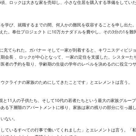
の頃、ロックは大きな家を売却し、小さな住居を購入する準備をしてい
語を学び、就職するまでの間、何人かの難民を収容することを申し出た
えた。奉仕プロジェクト に10万カナダドルを費やし、その3分の1を難
に充てられた。ガバナー そして一家が到着すると、キワニスディビジョ
期会長 、ロックが中心となって、一家の定住を支援した。シスターた
、医者の予約を取り、学齢期の生徒の学年のレベルを決めるのに役立つ
。
もウクライナの家族のためにしてきたことです」とエレメントは言う。
親と11人の子供たち、そして10代の若者たちという最大の家族グルー
のある下層階のアパートメントに移り、家族は家の残りの部分に引っ越
ていない。
としているすべての行事で働いてくれました」とエレメントは言う。「