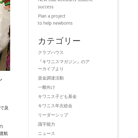
success
Plan a project
to help newborns
カテゴリー
クラブハウス
『キワニスマガジン』のア
ーカイブより
し
資金調達活動
一般向け
キワニス子ども基金
キワニス年次総会
まで及
リーダーシップ
識字能力
の
ニュース
渡航