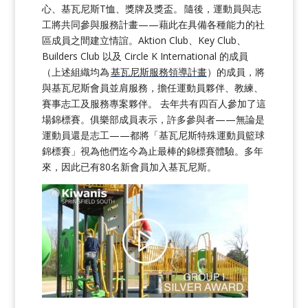
心、基瓦尼斯T恤、獎牌及獎盃。 隨後，運動員與志
工將共同參與服務計畫——藉此在具備各種能力的社
區成員之間建立情誼。Aktion Club、Key Club、
Builders Club 以及 Circle K International 的成員
（上述組織均為
基瓦尼斯服務領導計畫
）的成員，將
與基瓦尼斯會員並肩服務，擔任運動員夥伴、教練、
賽事志工及服務專案夥伴。 去年共有四百人參加了這
場錦標賽。俱樂部成員表示，許多參與者——無論是
運動員還是志工——都將「基瓦尼斯特殊運動員籃球
錦標賽」視為他們迄今為止最棒的錦標賽體驗。多年
來，因此已有80名新會員加入基瓦尼斯。