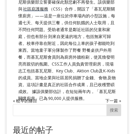
尼斯俱樂部立誓要確保此類悲劇不再發生。該俱樂部
與
社區庇護服務
（CSS）合作，開設了「基瓦尼斯關
懷廚房」——這是一座位於停車場內的小型設施，每
週七天、每天提供三餐，供任何飢餓的人士取用，且
不問任何問題。受助者通常是鄰近社區的兒童和家
庭，但也有部分
則來自更遠的地方，包括無家可歸
者。校車停靠在附近，因此每位上車的孩子都能吃到
東西。當地童子軍分隊製作了野餐
野餐桌供戶外用
餐，而基瓦尼斯會員則為廚房外牆粉刷，使其煥發明
亮而親切的氛圍。CSS工作人員負責管理廚房，現場
志工包括基瓦尼斯、Key Club、Aktion Club及K-Kids
的成員。當地企業與社區居民捐贈了金錢、 食物 及物
資。這項計畫是真正的社區合作成果，且已收穫豐碩
成效。 據該俱樂部估計，在短短兩年內，「基瓦尼斯
關懷廚房」已為 90,000 人提供服務。
« 較早的條目
下一篇 »
搜索
最近的帖子