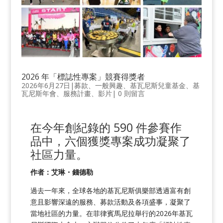
2026 年「標誌性專案」競賽得獎者
2026年6月27日
|
募款
、
一般興趣
、
基瓦尼斯兒童基金
、
基
瓦尼斯年會
、
服務計畫
、
影片
|
0 則留言
在今年創紀錄的 590 件參賽作
品中，六個獲獎專案成功凝聚了
社區力量。
作者：艾琳・錢德勒
過去一年來，全球各地的基瓦尼斯俱樂部透過富有創
意且影響深遠的服務、募款活動及各項盛事，凝聚了
當地社區的力量。在菲律賓馬尼拉舉行的2026年基瓦