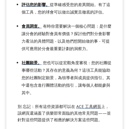
評估您的影響。
從準確感受您的差異開始。有了這
個工具，您的球會可以做出誠實且徹底的評估。
會員調查。
有時你需要解決一個核心問題：是什麼
讓分會的經驗對會員有價值？探討他們對分會影響
力看法的具體問題 - 以及他們想開始做的事 - 可提
供可應用於分會最重要計劃的洞察力。
社團願景。
您也可以從宏觀角度審視：您的社團從
事哪些活動？其存在的意義為何？這項工具能協助
您的社團制定願景，為領導者與成員提供指引。其
中還包含進行團體活動的指引，讓每個人都能參與
其中。
別
忘記：所有這些資源都可以在
ACE 工具網頁
上，
該網頁還涵蓋了俱樂部常面臨的其他常見問題——並
針對這些問題提供了相應的解決方案
這些問題
。