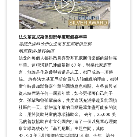
法戈基瓦尼斯俱樂部年度鬆餅嘉年華
美國北達科他州法戈市基瓦尼斯俱樂部
明尼蘇達-達科他區
法戈的每個人都熟悉且喜愛基瓦尼斯俱樂部的鬆餅嘉
年華。這項活動已連續舉辦 67 年，對幾代家庭而
言，無論是作為參與者還是志工，都已成為一項傳
統。 許多法戈基瓦尼斯會員加入該組織的理由，都與
童年時參加鬆餅嘉年華的回憶息息相關。有些參與者
從未缺席過任何一屆嘉年華，如今更帶著自己的子
女、孫輩和曾孫輩前來，共度這既充滿樂趣又能回饋
社區的一天。鬆餅嘉年華的目標是籌集盡可能多的資
金，用於資助兒童的專項補助金。 去年，25,000 美
元的善款協助在市立公園內打造了一個以兒童心理健
康宣導為核心的「基瓦尼斯」主題空間，其餘
42,750 美元則捐贈給當地非營利組織。今年，該分