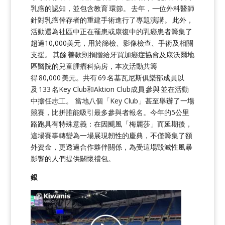
乳癌的認知，並包含教育
環節。 去年，一位外科醫師
針對乳癌倖存者的重建手術進行了專題演講。 此外，
活動還為社區中正在罹患或康復中的乳癌患者籌集了
超過10,000美元，用於篩檢、影像檢查、手術及相關
支援。 其餘 善款則捐贈給牙買加癌症協會及康沃爾地
區醫院的兒童腫瘤科病房，本次活動共籌
得 80,000 美元。共有 69 名基瓦尼斯俱樂部成員以
及 133 名Key Club和Aktion Club成員 參與 並在活動
中擔任志工。 當地八個「Key Club」甚至舉辦了一場
競賽，比拼誰能吸引最多參與者報名。今年的5公里
路跑具有特殊意義：在因颶風「梅麗莎」而延期後，
這場賽事轉變為一場展現韌性的慶典，不僅籌集了額
外資金，更透過合作夥伴關係，為受這場毀滅性風暴
影響的人們提供關懷禮包。
銀