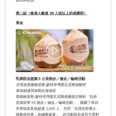
第二組（會員人數達 28 人或以上的俱樂部）
黃金
乳癌防治意識 5 公里跑步／健走／輪椅活動
牙買加普羅維登斯-蒙特哥灣基瓦尼斯俱樂部
東加納達與加勒比海地區
普羅維登斯-蒙特哥灣基瓦尼斯俱樂部主辦的「乳癌
意識宣導 5K 跑步／健走／輪椅活動」，匯聚了來自
牙買加及各地超過 2,000 人，共同「支持抗癌勇士、
致敬倖存者，並緬懷逝者」。此活動旨在提升大眾對