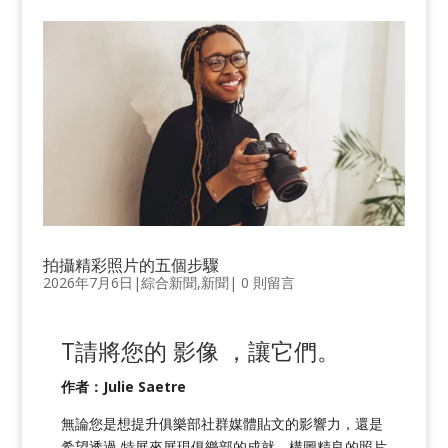
拍攝精彩照片的五個步驟
2026年7月6日
|
綜合新聞
,
新聞
|
0 則留言
T
請將您的
影像
，讓它們
。
作者：Julie Saetre
無論您是想提升俱樂部社群媒體貼文的影響力，還是
希望透過
特展
來展現俱樂部的成就，構圖精良的照片