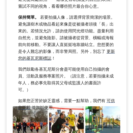
嘗試不同的視角，看看哪些照片最合你心意。
保持簡單。
若要拍攝人像，請選擇背景簡潔的場景。
避免讓樹木或物品看起來像是從被攝者頭後「長」出
來的。若情況允許，請勿使用閃光燈功能。盡量利用
自然光，並避免陰影。請被攝者從背景、橫幅或海報
前向前移動。不要讓人直挺挺地靠牆站立。您想要的
是令人難忘的影像，而非警局照。另外，別忘了
更新
您的基瓦尼斯標誌
！
我們鼓勵各基瓦尼斯分會盡可能使用自己拍攝的會
員、活動及服務專案照片。（請注意，若要拍攝未成
年人，務必事先取得其父母或監護人的書面許
可。）
如果您正苦於缺乏靈感，需要一點幫助，我們有
可供
您下載
並加以使用。