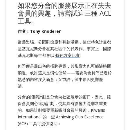
如果您分會的服務展示正在失去
會員的興趣，請嘗試這三種 ACE
工具。
作者：Tony Knoderer
從遊樂場、公園到節慶和募款活動，這些特色計畫都
是基瓦尼斯分會在其社區中的代表作。事實上，國際
基瓦尼斯每年都會以
特色方案比賽
.
但即便是最出色的招牌專案，其影響力也可能隨時間
消退。或許這只是慣性使然——需要為會員們已過於
熟悉的內容注入新意；又或許，箇中原因更難釐
清。
分會的招牌計劃是分會向社區展示的窗口 - 因此，確
保會員關心這項計劃，使其具有影響力是非常重要
的。如果計劃需要重新吸引會員的興趣，Kiwanis
International 的一些 Achieving Club Excellence
(ACE) 工具可提供協助：