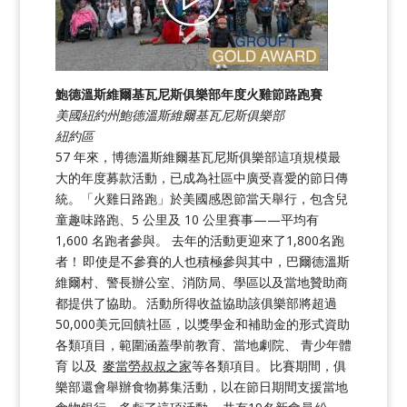
鮑德溫斯維爾基瓦尼斯俱樂部年度火雞節路跑賽
美國紐約州鮑德溫斯維爾基瓦尼斯俱樂部
紐約區
57 年來，博德溫斯維爾基瓦尼斯俱樂部這項規模最
大的年度募款活動，已成為社區中廣受喜愛的節日傳
統。「火雞日路跑」於美國感恩節當天舉行，包含兒
童趣味路跑、5 公里及 10 公里賽事——平均有
1,600 名跑者參與。 去年的活動更迎來了1,800名跑
者！ 即使是不參賽的人也積極參與其中，巴爾德溫斯
維爾村、警長辦公室、消防局、學區以及當地贊助商
都提供了協助。 活動所得收益協助該俱樂部將超過
50,000美元回饋社區，以獎學金和補助金的形式資助
各類項目，範圍涵蓋學前教育、當地劇院、 青少年體
育 以及
麥當勞叔叔之家
等各類項目。 比賽期間，俱
樂部還會舉辦食物募集活動，以在節日期間支援當地