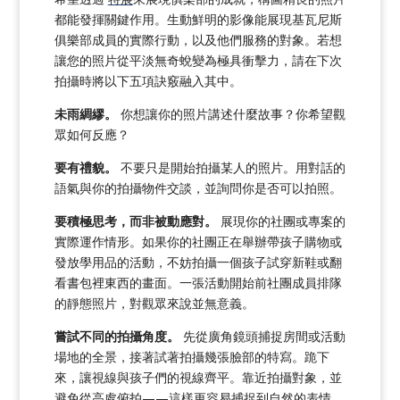
都能發揮關鍵作用。生動鮮明的影像能展現基瓦尼斯
俱樂部成員的實際行動，以及他們服務的對象。若想
讓您的照片從平淡無奇蛻變為極具衝擊力，請在下次
拍攝時將以下五項訣竅融入其中。
未雨綢繆。
你想讓你的照片講述什麼故事？你希望觀
眾如何反應？
要有禮貌。
不要只是開始拍攝某人的照片。用對話的
語氣與你的拍攝物件交談，並詢問你是否可以拍照。
要積極思考，而非被動應對。
展現你的社團或專案的
實際運作情形。如果你的社團正在舉辦帶孩子購物或
發放學用品的活動，不妨拍攝一個孩子試穿新鞋或翻
看書包裡東西的畫面。一張活動開始前社團成員排隊
的靜態照片，對觀眾來說並無意義。
嘗試不同的拍攝角度。
先從廣角鏡頭捕捉房間或活動
場地的全景，接著試著拍攝幾張臉部的特寫。跪下
來，讓視線與孩子們的視線齊平。靠近拍攝對象，並
避免從高處俯拍——這樣更容易捕捉到自然的表情。