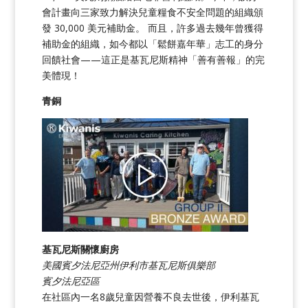
會計畫向三家致力解決兒童糧食不安全問題的組織頒
發 30,000 美元補助金。 而且，許多過去幾年曾獲得
補助金的組織，如今都以「鬆餅嘉年華」志工的身分
回饋社會——這正是基瓦尼斯精神「善有善報」的完
美體現！
青銅
基瓦尼斯關懷廚房
美國賓夕法尼亞州伊利市基瓦尼斯俱樂部
賓夕法尼亞區
在社區內一名8歲兒童因營養不良去世後，伊利基瓦