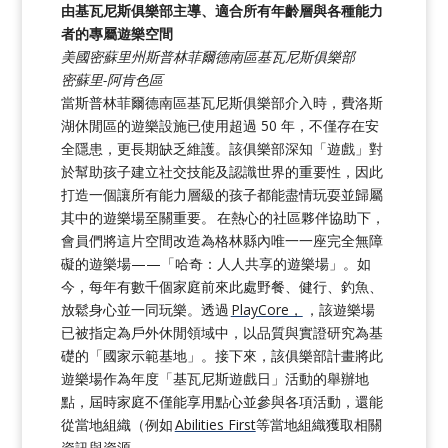
由基瓦尼斯俱樂部主導、適合所有年齡層與各種能力
者的專屬遊樂空間
美國密蘇里州斯普林菲爾德南區基瓦尼斯俱樂部
密蘇里-阿肯色區
當斯普林菲爾德南區基瓦尼斯俱樂部介入時，費洛斯
湖休閒區的遊樂設施已使用超過 50 年，不僅存在安
全隱患，更長期缺乏維護。該俱樂部深知「遊戲」對
於幫助孩子建立社交技能及認識世界的重要性，因此
打造一個讓所有能力層級的孩子都能盡情玩耍並歸屬
其中的遊樂場至關重要。 在熱心的社區夥伴協助下，
會員們將這片空間改造為格林縣內唯一一座完全無障
礙的遊樂場——「哈奇：人人共享的遊樂場」。如
今，每年有數千個家庭前來此處野餐、健行、釣魚、
放鬆身心並一同玩樂。透過
PlayCore，
，該遊樂場
已被指定為戶外休閒領域中，以品質與實證研究為基
礎的「國家示範基地」。接下來，該俱樂部計畫將此
遊樂場作為年度「基瓦尼斯遊戲日」活動的舉辦地
點，屆時家庭不僅能享用點心並參與各項活動，還能
從當地組織（例如
Abilities First
等當地組織獲取相關
資訊與資源。