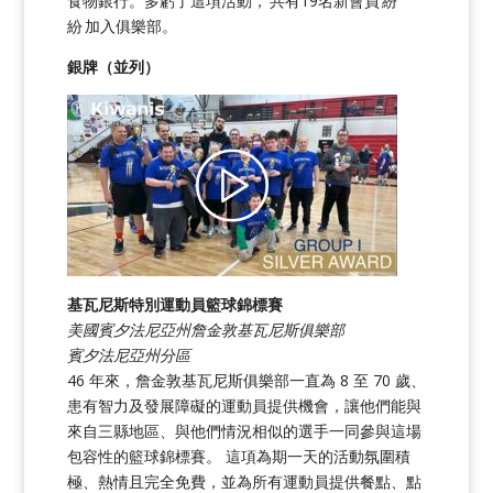
食物銀行。多虧了這項活動， 共有19名新會員 紛
紛 加入俱樂部。
銀牌（並列）
基瓦尼斯特別運動員籃球錦標賽
美國賓夕法尼亞州詹金敦基瓦尼斯俱樂部
賓夕法尼亞州分區
46 年來，詹金敦基瓦尼斯俱樂部一直為 8 至 70 歲、
患有智力及發展障礙的運動員提供機會，讓他們能與
來自三縣地區、與他們情況相似的選手一同參與這場
包容性的籃球錦標賽。 這項為期一天的活動氛圍積
極、熱情且完全免費，並為所有運動員提供餐點、點