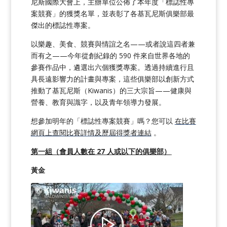
尼斯國際大會上，主辦單位公佈了本年度「標誌性專
案競賽」的獲獎名單，並表彰了各基瓦尼斯俱樂部最
傑出的標誌性專案。
以樂趣、美食、競賽與情誼之名——或者說這四者兼
而有之——今年從創紀錄的 590 件來自世界各地的
參賽作品中，遴選出六個獲獎專案。透過持續進行且
具長遠影響力的計畫與專案，這些俱樂部以創新方式
推動了基瓦尼斯（Kiwanis）的三大宗旨——健康與
營養、教育與識字，以及青年領導力發展。
想參加明年的「標誌性專案競賽」嗎？您可以
在比賽
網頁上查閱比賽詳情及歷屆得獎者連結
。
第一組（會員人數在 27 人或以下的俱樂部）
黃金