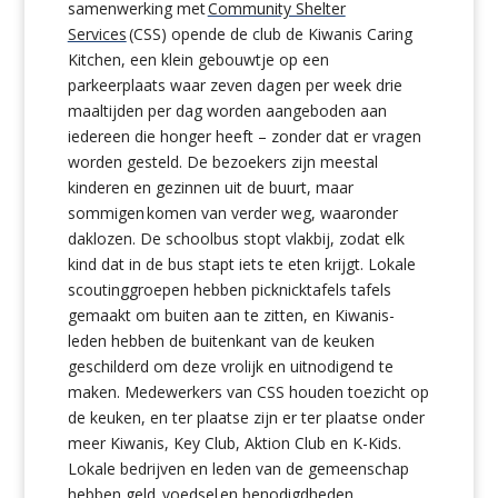
samenwerking met
Community Shelter
Services
(CSS) opende de club de Kiwanis Caring
Kitchen, een klein gebouwtje op een
parkeerplaats waar zeven dagen per week drie
maaltijden per dag worden aangeboden aan
iedereen die honger heeft – zonder dat er vragen
worden gesteld. De bezoekers zijn meestal
kinderen en gezinnen uit de buurt, maar
sommigen
komen van verder weg, waaronder
daklozen. De schoolbus stopt vlakbij, zodat elk
kind dat in de bus stapt iets te eten krijgt. Lokale
scoutinggroepen hebben picknicktafels
tafels
gemaakt om buiten aan te zitten, en Kiwanis-
leden hebben de buitenkant van de keuken
geschilderd om deze vrolijk en uitnodigend te
maken. Medewerkers van CSS houden toezicht op
de keuken, en ter plaatse zijn er ter plaatse onder
meer Kiwanis, Key Club, Aktion Club en K-Kids.
Lokale bedrijven en leden van de gemeenschap
hebben geld, voedsel en benodigdheden