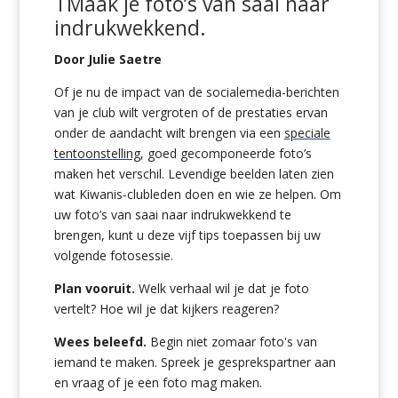
T
Maak je
foto’s
van saai naar
indrukwekkend
.
Door Julie Saetre
Of je nu de impact van de socialemedia-berichten
van je club wilt vergroten of de prestaties ervan
onder de aandacht wilt brengen via een
speciale
tentoonstelling
, goed gecomponeerde foto’s
maken het verschil. Levendige beelden laten zien
wat Kiwanis-clubleden doen en wie ze helpen. Om
uw foto’s van saai naar indrukwekkend te
brengen, kunt u deze vijf tips toepassen bij uw
volgende fotosessie.
Plan vooruit.
Welk verhaal wil je dat je foto
vertelt? Hoe wil je dat kijkers reageren?
Wees beleefd.
Begin niet zomaar foto's van
iemand te maken. Spreek je gesprekspartner aan
en vraag of je een foto mag maken.