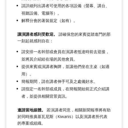
請詳細列出講者可使用的各項設備（螢幕、講台、
視聽設備、電腦等）。
解釋分會的著裝規定（如有）。
讓演講者感到受歡迎。
請確保您的來賓從踏進門的那
一刻起就感到自在：
請安排一名幹部或會員在演講者抵達時前去迎接，
並將其介紹給在場的其他會員。
提供來賓或演講者胸牌，並讓他們坐在主桌（如適
用）。
簡報期間，請在講者伸手可及之處備好水。
請指定一名幹部或成員，在簡報開始前正式介紹講
者，並提供相關背景資訊。
邀請當地媒體。
若演講者同意，相關新聞報導將有助
於同時推廣基瓦尼斯（Kiwanis）以及演講者所代表
的專案或組織。