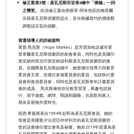
修正案第3號：基瓦尼斯宗旨第4條中「積極」一詞
之變更。
此項修正案由密蘇里-阿肯色區的梅普爾
伍德基瓦尼斯俱樂部提出，旨在根據當代的價值觀
調整該宗旨的措辭。
當選領導人的詳細資料
霍普·馬克斯（Hope Markes）是牙買加哈諾威市霍
普韋爾基瓦尼斯俱樂部的創會會員，同時也是美國印
第安納州西北印第安納波利斯基瓦尼斯俱樂部的會
員。在國際基瓦尼斯組織中，她曾擔任領導力與教育
委員會主席，並擔任多個委員會的委員，包括執行委
員會和會員委員會，同時也是基瓦尼斯青年計畫委員
會的成員。
馬克斯擁有幼兒教育背景，興趣包括旅
行、填字遊戲、網球、閱讀和園藝，也喜歡與家人、
朋友及寵物共度時光。
凱西·希曼斯基自1994年起即為基瓦尼斯會員。她的
母會是美國賓夕法尼亞州伊利市的基瓦尼斯俱樂部，
曾於該會擔任傑出會長及秘書。她於2019年當選為基
瓦尼斯國際理事，並曾擔任理事會會員事務主席，以