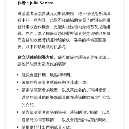
作者：Julie Saetre
邀請講者蒞臨貴基瓦尼斯俱樂部，絕不僅僅是會議議
程中的一項內容。此舉不僅能協助會員了解潛在的服
務計畫或合作機會，更能向社區領袖介紹基瓦尼斯組
織。然而，為了確保這趟經歷對講者與貴俱樂部會員
而言皆能收穫豐碩且體驗愉快，妥善的準備至關重
要。以下四項建議可供參考。
建立明確的指導方針。
儘可能提供演講者更多資訊，
讓他們能做出最有效的演講：
確認會議日期、地點和時間。
確保您與演講者就簡報內容達成一致。
請索取演講者的履歷，以及其姓名的拼寫與發音，
以便您或其他俱樂部成員能在演講開始前進行恰當
的介紹。
請告知演講者會議的議程、演講的預定時間（以及
適當時的問答環節），以及會議預計結束的時間。
請提供預計出席的成員人數。