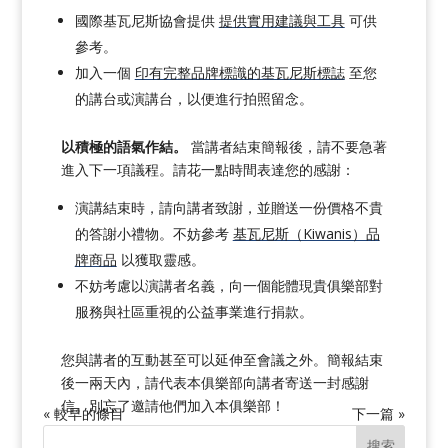
國際基瓦尼斯協會提供
提供實用建議與工具
可供
參考。
加入一個
印有完整品牌標識的基瓦尼斯標誌
至您
的講台或演講台，以便進行拍照留念。
以積極的語氣作結。
當講者結束簡報後，請不要急著
進入下一項議程。請花一點時間表達您的感謝：
演講結束時，請向講者致謝，並贈送一份價格不貴
的答謝小禮物。不妨參考
基瓦尼斯（Kiwanis）品
牌商品
以獲取靈感。
不妨考慮以演講者名義，向一個能體現貴俱樂部對
服務與社區重視的公益事業進行捐款。
您與講者的互動甚至可以延伸至會議之外。簡報結束
後一兩天內，請代表本俱樂部向講者寄送一封感謝
信。別忘了邀請他們加入本俱樂部！
« 較早的條目
下一篇 »
搜索