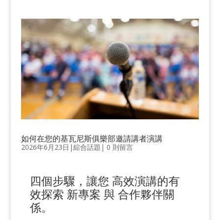
如何在您的基瓦尼斯俱樂部邀請講者演講
2026年6月23日
|
綜合話題
|
0 則留言
四個步驟，讓您
高效演講的
有
效探索
新專案
與
合作夥伴關
係
。