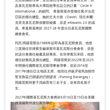
及基瓦尼斯專為大專院校學生設立的計畫「Circle K
International」的顧問。 希曼斯基亦曾擔任賓夕法尼
亞區的傑出總監。她的丈夫大衛（David）現任米爾
克里克基瓦尼斯俱樂部秘書，並是 eKiwanis 2.0 的成
員。希曼斯基將於 2027-28 年度出任基瓦尼斯國際
總會會長。
托托·岡薩雷斯自1988年起即為基瓦尼斯會員。他曾
三度擔任菲律賓安赫萊斯市基瓦尼斯分會會長，並曾
於該分會擔任秘書及財務長。在菲律賓呂宋區，他曾
擔任財務長及傑出總監。 岡薩雷斯於2022年至2025
年間擔任國際基瓦尼斯理事會理事，並於2016至
2017年擔任亞太地區主席。他現任
邦板牙
省馬加朗市
聖克魯茲
巴朗蓋的巴朗蓋長（
Punong Barangay
）
。
岡薩雷斯與妻子貝絲育有三名子女，並有四名孫子
女。
2027年國際基瓦尼斯大會將於6月16日至19日在美國
德克薩斯州達拉斯市舉行。