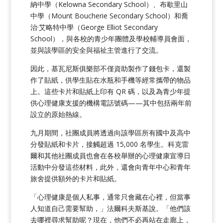
納中學（Kelowna Secondary School）、布歇里山
中學（Mount Boucherie Secondary School）和喬
治·艾略特中學（George Elliot Secondary
School），與各校的青少年團體及學校輔導員會面，
並與該學區的安全與福祉主管進行了交流。
因此，基瓦尼斯俱樂部不僅資助製作了錢包卡，還製
作了貼紙，供學生貼在水瓶和手機等經常攜帶的物品
上。這些卡片和貼紙上印有 QR 碼，以及為青少年提
供心理健康支援的機構電話號碼——其中包括兩年前
設立的原始熱線。
九月期間，社團成員將透過向該學區所有國中及高中
分發貼紙和卡片，接觸超過 15,000 名學生。科克雷
爾和其他社團成員也會在各校舉辦的心理健康宣導日
活動中分發這些材料，此外，還會向青年中心和青年
旅舍提供額外的卡片和貼紙。
「心理健康是個人私事，通常只會藏在心裡，但當事
人知道自己需要幫助，」法爾科夫斯基說。「他們該
去哪裡尋求幫助呢？現在，他們不必再站在走廊上，