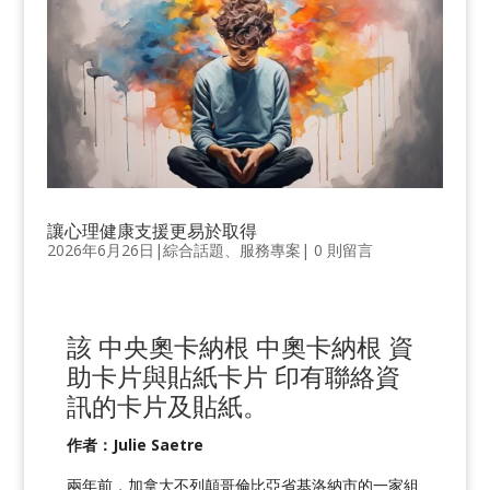
讓心理健康支援更易於取得
2026年6月26日
|
綜合話題
、
服務專案
|
0 則留言
該
中央奧卡納根
中奧卡納根
資
助卡片與貼紙
卡片
印有聯絡資
訊的卡片及貼紙
。
作者：Julie Saetre
兩年前，加拿大不列顛哥倫比亞省基洛納市的一家組