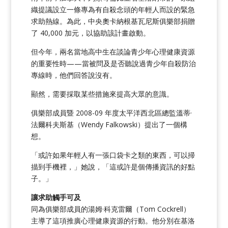
織提議設立一條專為有自殺念頭的年輕人而設的緊急
求助熱線。為此，中央奧卡納根基瓦尼斯俱樂部捐贈
了 40,000 加元，以協助該計畫啟動。
但今年，兩名當地高中生在談論青少年心理健康資源
的重要性時——當被問及是否聽說過青少年自殺防治
專線時，他們回答說沒有。
顯然，需要採取某些措施來提高大眾的意識。
俱樂部成員暨 2008-09 年度太平洋西北區總監溫蒂·
法爾科夫斯基（Wendy Falkowski）提出了一個構
想。
「或許如果年輕人有一張口袋卡之類的東西，可以掃
描到手機裡，」她說，「這或許是個傳播資訊的好點
子。」
讓求助觸手可及
同為俱樂部成員的湯姆·科克雷爾（Tom Cockrell）
主導了這項推廣心理健康資源的行動。他分別在基洛