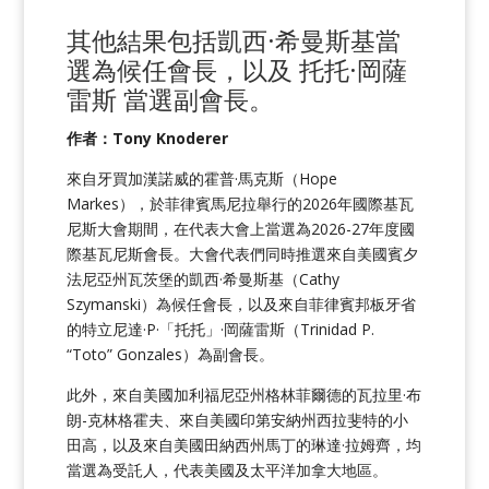
其他結果包括凱西·希曼斯基當
選為候任會長，以及
托托·岡薩
雷斯
當選副會長。
作者：Tony Knoderer
來自牙買加漢諾威的霍普·馬克斯（Hope
Markes），於菲律賓馬尼拉舉行的2026年國際基瓦
尼斯大會期間，在代表大會上當選為2026-27年度國
際基瓦尼斯會長。大會代表們同時推選來自美國賓夕
法尼亞州瓦茨堡的凱西·希曼斯基（Cathy
Szymanski）為候任會長，以及來自菲律賓邦板牙省
的特立尼達·P·「托托」·岡薩雷斯（Trinidad P.
“Toto” Gonzales）為副會長。
此外，來自美國加利福尼亞州格林菲爾德的瓦拉里·布
朗-克林格霍夫、來自美國印第安納州西拉斐特的小
田高，以及來自美國田納西州馬丁的琳達·拉姆齊，均
當選為受託人，代表美國及太平洋加拿大地區。