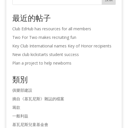
最近的帖子
Club EdHub has resources for all members
Two For Two makes recruiting fun
Key Club International names Key of Honor recipients
New club kickstarts student success
Plan a project to help newborns
類別
俱樂部建設
摘自《基瓦尼斯》雜誌的檔案
籌款
一般利益
基瓦尼斯兒童基金會