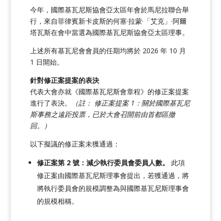
今年，國際基瓦尼斯協會亞太區年會於馬尼拉聯合舉
行，來自菲律賓新卡皮斯的何塞·拉蒙·「艾克」·阿爾
塔瓦斯在會中當選為國際基瓦尼斯協會亞太區理事。
上述所有基瓦尼會會員的任期均將於 2026 年 10 月
1 日開始。
針對修正案提案的表決
代表大會亦就《國際基瓦尼斯會章程》的修正案提案
進行了表決。
（註：
修正案提案 1：關於國際基瓦尼
斯事務之遠距投票，已於大會召開前由首都區撤
回。）
以下擬議的修正案未獲通過：
修正案第 2 號：減少執行委員會委員人數。
此項
修正案由國際基瓦尼斯理事會提出，若獲通過，將
將執行委員會的規模調整為與國際基瓦尼斯理事會
的規模相稱。