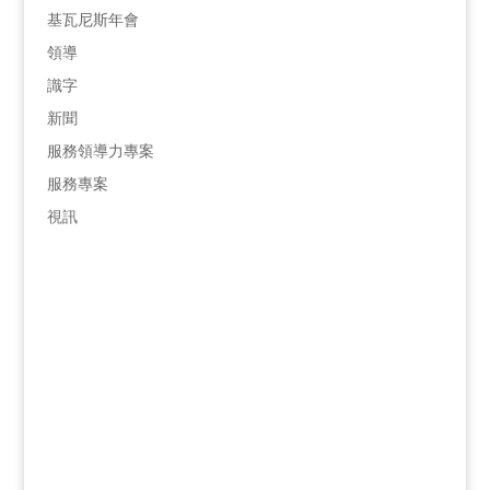
基瓦尼斯年會
領導
識字
新聞
服務領導力專案
服務專案
視訊
青少年保護熱線
866-607-SAFE
（7233）