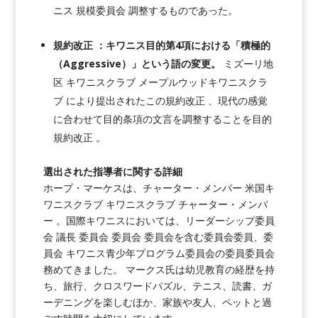
ニス 規模委員会 調整するものであった。
規約改正 ：キワニス目的第4項における「積極的
（Aggressive）」という語の変更。
ミズーリ地
区 キワニスクラブ メープルウッドキワニスクラ
ブ により提出されたこの規約改正 、現代の感覚
に合わせて目的条項の文言を調整することを目的
規約改正 。
選出された指導者に関する詳細
ホープ・マーケスは、チャーター・メンバー 米国キ
ワニスクラブ キワニスクラブ チャーター・メンバ
ー 。国際キワニスにおいては、リーダーシップ委員
会 議長 委員会 委員会 委員会を含む委員会委員、委
員会 キワニス青少年プログラム委員会の委員委員会
務めてきました。
マークス氏は幼児教育の経歴を持
ち、旅行、クロスワードパズル、テニス、読書、ガ
ーデニングを楽しむほか、家族や友人、ペットと過