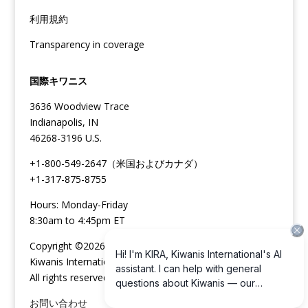
利用規約
Transparency in coverage
国際キワニス
3636 Woodview Trace
Indianapolis, IN
46268-3196 U.S.
+1-800-549-2647（米国およびカナダ）
+1-317-875-8755
Hours: Monday-Friday
8:30am to 4:45pm ET
Copyright ©2026
Kiwanis International
All rights reserved
お問い合わせ