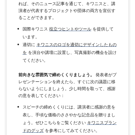
れば、そのニュース記事を通じて、キワニスと、講
演者が代表するプロジェクトや団体の両方を宣伝す
ることができます。
国際キワニス
役立つヒントやツール
を提供して
います。
適切に
キワニスのロゴを適切にデザインしたもの
を
を演台や講壇に設置し、写真撮影の機会を設け
てください。
前向きな雰囲気で締めくくりましょう。
発表者がプ
レゼンテーションを終えたら、すぐに次の議題に移
らないようにしましょう。少し時間を取って、感謝
の意を表してください：
スピーチの締めくくりには、講演者に感謝の意を
表し、手頃な価格のささやかな記念品を贈りまし
ょう。ぜひこちらをご覧ください
キワニスブラン
ドのグッズ
を参考にしてみてください。