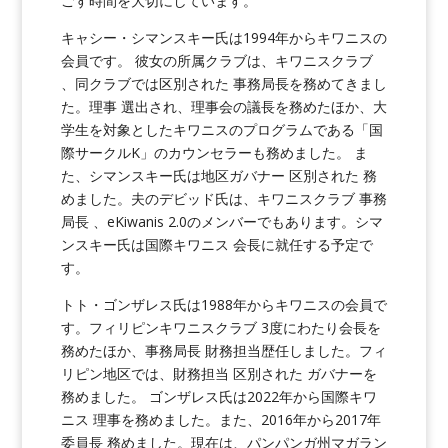
ごす時間を大切にしています。
キャシー・シマンスキー氏は1994年からキワニスの
会員です。 彼女の所属クラブは、キワニスクラブ
、同クラブでは区別された 事務局長を務めてきまし
た。理事 選出され、理事会の議長を務めたほか、大
学生を対象としたキワニスのプログラムである「国
際サークルK」のカウンセラーも務めました。 ま
た、シマンスキー氏は地区ガバナー 区別された 務
めました。夫のデビッド氏は、キワニスクラブ 事務
局長 、eKiwanis 2.0のメンバーでもあります。シマ
ンスキー氏は国際キワニス 会長に就任する予定で
す。
トト・ゴンザレス氏は1988年からキワニスの会員で
す。フィリピンキワニスクラブ 3度にわたり会長を
務めたほか、事務局長 財務担当歴任しました。フィ
リピン地区では、財務担当 区別された ガバナーを
務めました。 ゴンザレス氏は2022年から国際キワ
ニス 理事を務めました。また、2016年から2017年
委員長 務めました。現在は、パンパンガ州マガラン