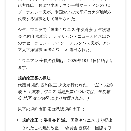
緒方隆氏、および米国テネシー州マーティンのリン
ダ・ラムジー氏が、米国および太平洋カナダ地域を
代表する理事として選出された。
今年、マニラで「国際キワニス 年次総会 」年次総
会 合同年次総会 、フィリピン・ニューカピス出身
のホセ・ラモン・“アイク”・アルタバス氏が、アジ
ア太平洋理事 国際キワニス 選出された。
キワニアン 全員の任期は、2026年10月1日に始まり
ます。
規約改正案の採決
代議員 規約 規約改正 採決が行われた。
（注：
規約
改正 ：国際キワニス 遠隔投票については、年次総
会 地区 タル地区 により撤回された。）
以下の規約改正 案は承認規約改正 ：
規約改正 ：委員会 削減。
国際キワニス より提出
されたこの規約改正 、
委員会 規模を、国際キワ