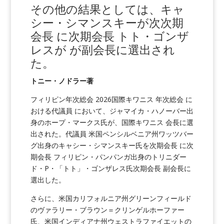
その他の結果としては、キャ
シー・シマンスキーが次次期
会長 に次期会長
トト・ゴンザ
レスが
が副会長に選出され
た。
トニー・ノドラー著
フィリピン年次総会 2026国際キワニス 年次総会 に
おける代議員 において、ジャマイカ・ハノーバー出
身のホープ・マークス氏が、国際キワニス 会長に選
出された。代議員 米国ペンシルベニア州ワッツバー
グ出身のキャシー・シマンスキー氏を次期会長 に次
期会長 フィリピン・パンパンガ出身のトリニダー
ド・P・「トト」・ゴンザレス氏次期会長 副会長に
選出した。
さらに、米国カリフォルニア州グリーンフィールド
のヴァラリー・ブラウン＝クリンゲルホーファー
氏、米国インディアナ州ウェストラファイエットの