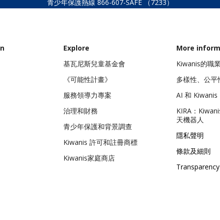
青少年保護熱線
866-607-SAFE
（7233）
on
Explore
More inform
基瓦尼斯兒童基金會
Kiwanis的
《可能性計畫》
多樣性、公平
服務領導力專案
AI 和 Kiwanis 
治理和財務
KIRA：Kiwa
天機器人
青少年保護和背景調查
隱私聲明
Kiwanis 許可和註冊商標
條款及細則
Kiwanis家庭商店
Transparency