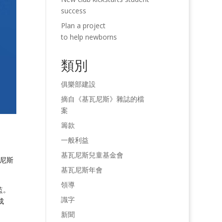
success
Plan a project
to help newborns
類別
俱樂部建設
摘自《基瓦尼斯》雜誌的檔
案
籌款
一般利益
基瓦尼斯兒童基金會
瓦尼斯
基瓦尼斯年會
領導
監。
識字
成
新聞