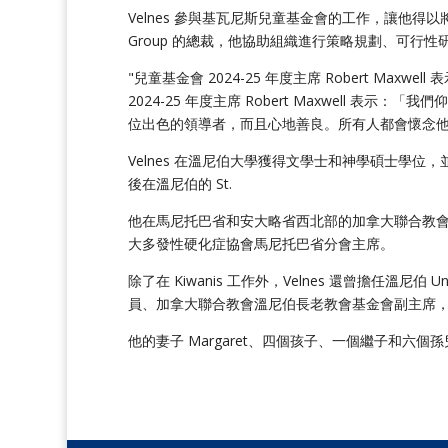
Velnes 參與基瓦尼斯兒童基金會的工作，讓他得以
Group 的總裁，他協助組織進行策略規劃、可行性
"兒童基金會 2024-25 年度主席 Robert Ma
2024-25 年度主席 Robert Maxwell
位出色的領導者，而且心地善良。所有人都會懷念他。我
Velnes 在溫尼伯大學獲得文學士和神學碩士學位，並被按
後在溫尼伯的 St.
他在馬尼托巴省和安大略省西北部的加拿大聯合教會（Unit
大多發性硬化症協會馬尼托巴省分會主席。
除了在 Kiwanis 工作外，Velnes 還曾擔任溫尼伯 United 
員、加拿大聯合教會溫尼伯長老教會基金會副主席
他的妻子 Margaret、四個孩子、一個繼子和六個