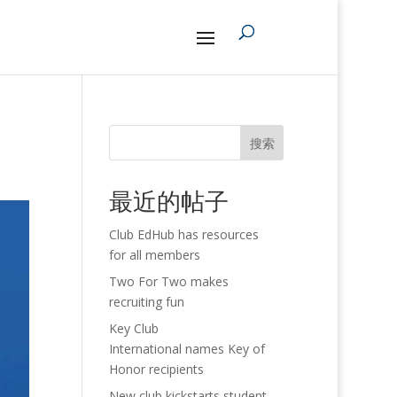
搜索
最近的帖子
Club EdHub has resources
for all members
Two For Two makes
recruiting fun
Key Club
International names Key of
Honor recipients
New club kickstarts student