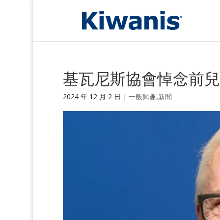
基瓦尼斯協會悼念前
2024 年 12 月 2 日 |
一般興趣
,
新聞