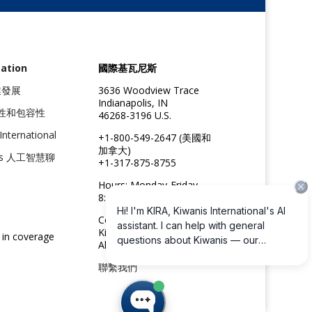
ation
國際基瓦尼斯
職業發展
3636 Woodview Trace
Indianapolis, IN
性和包容性
46268-3196 U.S.
International
+1-800-549-2647 (美國和
加拿大)
nis 人工智慧聊
+1-317-875-8755
Hours: Monday-Friday
8:30am to 4:45pm ET
Copyright ©2026
Kiwanis International
 in coverage
All rights reserved
聯繫我們