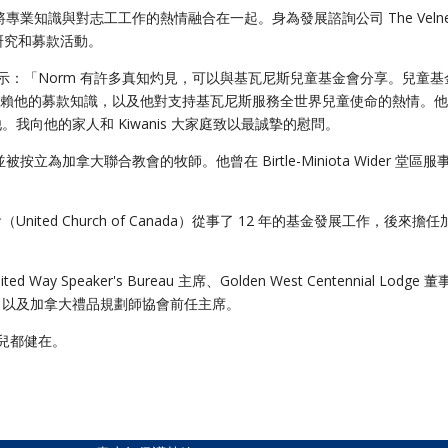
將專業知識與對志工工作的熱情融合在一起。身為發展諮詢公司 The Velne
研究和募款活動。
xwell 表示：「Norm 有許多真知灼見，可以與基瓦尼斯兒童基金會分享。兒童
 表示：「我們仰賴他的募款知識，以及他對支持基瓦尼斯服務全世界兒童使命的熱情。
向他的家人和 Kiwanis 大家庭致以最誠摯的慰問。
立為加拿大聯合教會的牧師。他曾在 Birtle-Miniota Wider 堂區服
ed Church of Canada）從事了 12 年的基金發展工作，後來擔任
Way Speaker's Bureau 主席、Golden West Centennial Lodge 
，以及加拿大禮品規劃師協會前任主席。
孫兒都健在。