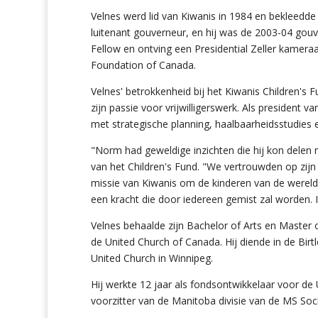
Velnes werd lid van Kiwanis in 1984 en bekleedde
luitenant gouverneur, en hij was de 2003-04 gou
Fellow en ontving een Presidential Zeller kamer
Foundation of Canada.
Velnes' betrokkenheid bij het Kiwanis Children's 
zijn passie voor vrijwilligerswerk. Als president 
met strategische planning, haalbaarheidsstudie
"Norm had geweldige inzichten die hij kon delen 
van het Children's Fund. "We vertrouwden op zijn
missie van Kiwanis om de kinderen van de wereld t
een kracht die door iedereen gemist zal worden. I
Velnes behaalde zijn Bachelor of Arts en Master o
de United Church of Canada. Hij diende in de Birt
United Church in Winnipeg.
Hij werkte 12 jaar als fondsontwikkelaar voor d
voorzitter van de Manitoba divisie van de MS Soc