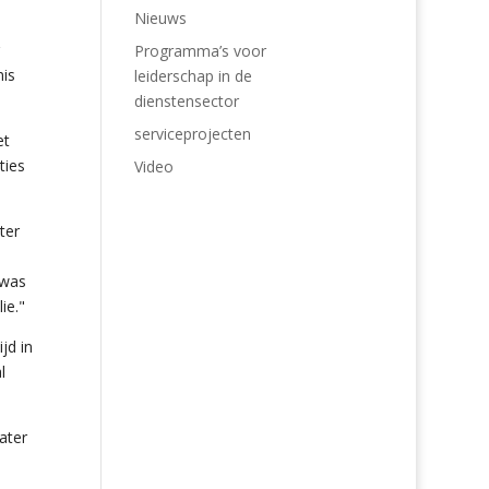
Nieuws
Programma’s voor
nis
leiderschap in de
dienstensector
serviceprojecten
et
ties
Video
ter
 was
ie."
jd in
l
ater