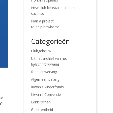
Honor recipients
New club kickstarts student
success
Plan a project
to help newborns
Categorieën
Clubgebouw
Uit het archief van het
tijdschrift Kiwanis
fondsenwerving
Algemeen belang
Kiwanis-kinderfonds
Kiwanis Conventie
ud.
Leiderschap
n's
Geletterdheid