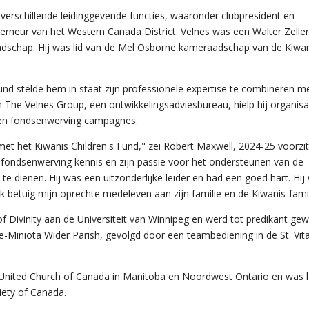
 verschillende leidinggevende functies, waaronder clubpresident en
verneur van het Western Canada District. Velnes was een
Walter Zeller
aadschap. Hij was lid van de Mel Osborne kameraadschap van de Kiwa
Fund stelde hem in staat zijn professionele expertise te combineren m
van The Velnes Group, een ontwikkelingsadviesbureau, hielp hij organisa
s en fondsenwerving campagnes.
met het Kiwanis Children's Fund," zei Robert Maxwell, 2024-25 voorzit
 fondsenwerving kennis en zijn passie voor het ondersteunen van de
e dienen. Hij was een uitzonderlijke leider en had een goed hart. Hij
k betuig mijn oprechte medeleven aan zijn familie en de Kiwanis-famil
f Divinity aan de Universiteit van Winnipeg en werd tot predikant gewi
le-Miniota Wider Parish, gevolgd door een teambediening in de St. Vita
e United Church of Canada in Manitoba en Noordwest Ontario en was l
iety of Canada.