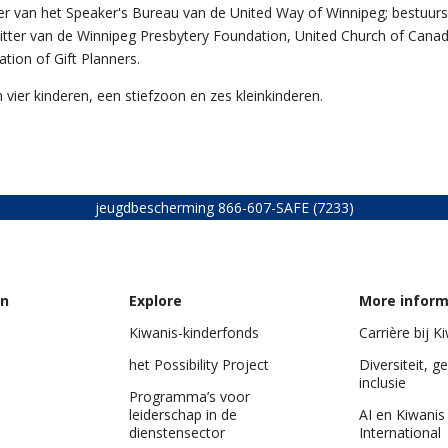
er van het Speaker's Bureau van de United Way of Winnipeg; bestuurs
itter van de Winnipeg Presbytery Foundation, United Church of Canad
tion of Gift Planners.
 vier kinderen, een stiefzoon en zes kleinkinderen.
jeugdbescherming
866-607-SAFE (7233)
on
Explore
More inform
Kiwanis-kinderfonds
Carrière bij K
het Possibility Project
Diversiteit, ge
inclusie
Programma’s voor
leiderschap in de
AI en Kiwanis
dienstensector
International