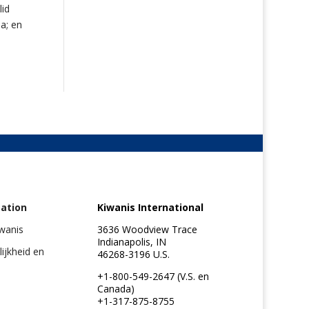
lid
a; en
ation
Kiwanis International
iwanis
3636 Woodview Trace
Indianapolis, IN
lijkheid en
46268-3196 U.S.
+1-800-549-2647 (V.S. en
Canada)
+1-317-875-8755