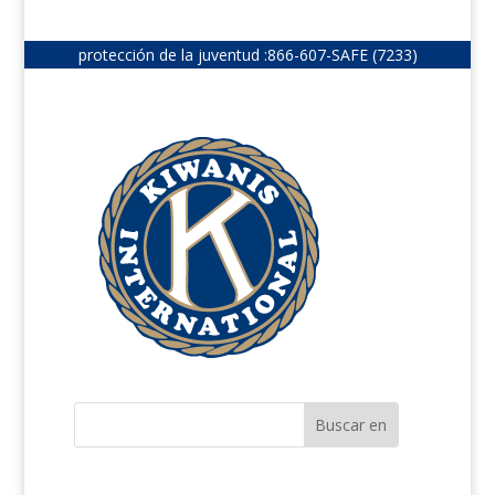
protección de la juventud :
866-607-SAFE (7233)