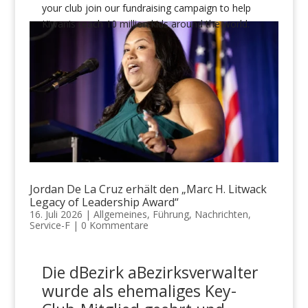
your club join
our fundraising campaign to help
Kiwanis reach 10 million kids around the world.
Jordan De La Cruz erhält den „Marc H. Litwack
Legacy of Leadership Award“
16. Juli 2026
|
Allgemeines
,
Führung
,
Nachrichten
,
Service-F
|
0 Kommentare
Die
d
Bezirk
a
Bezirksverwalter
wurde als ehemaliges Key-