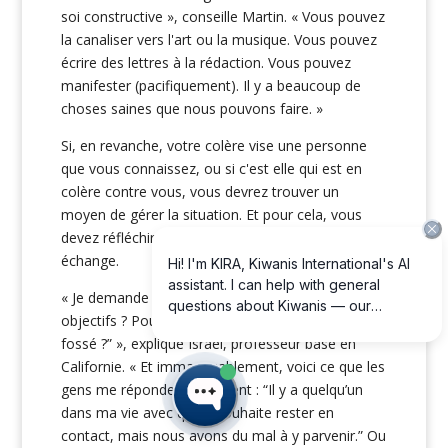
soi constructive », conseille Martin. « Vous pouvez
la canaliser vers l'art ou la musique. Vous pouvez
écrire des lettres à la rédaction. Vous pouvez
manifester (pacifiquement). Il y a beaucoup de
choses saines que nous pouvons faire. »
Si, en revanche, votre colère vise une personne
que vous connaissez, ou si c'est elle qui est en
colère contre vous, vous devrez trouver un
moyen de gérer la situation. Et pour cela, vous
devez réfléchir à ce que vous attendez de cet
échange.
« Je demande toujours aux gens : “Quels sont vos
objectifs ? Pourquoi souhaitez-vous combler ce
fossé ?” », explique Israel, professeur basé en
Californie. « Et immanquablement, voici ce que les
gens me répondent. Ils disent : “Il y a quelqu’un
dans ma vie avec qui je souhaite rester en
contact, mais nous avons du mal à y parvenir.” Ou