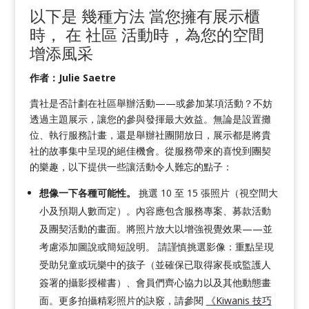
以下是
幾種方法
當您擁有展示櫃
時，
在
社區
活動
時，為您的空間
增添風采
作者：Julie Saetre
貴社是否計劃在社區舉辦活動——或參加某項活動？不妨
透過主題展示，讓您的參與發揮最大效益。無論是設置攤
位、執行服務計畫，還是舉辦社團開放日，展示都是將貴
社的故事集中呈現的絕佳機會。從服務帶來的喜悅到團契
的樂趣，以下提供一些讓活動令人難忘的點子：
想像一下各種可能性。
挑選 10 至 15 張照片（視空間大
小及預期人數而定）。內容應包含服務專案、募款活動
及團契活動的畫面。將照片放大以增強視覺效果——並
考慮添加圖說或簡短說明。 請謹慎挑選影像：重點呈現
受助兒童或玩樂中的孩子（並確保已取得家長或監護人
簽署的攝影授權書）、會員們齊心協力以及其他動態畫
面。更多拍攝精彩照片的訣竅，請參閱
《Kiwanis 技巧