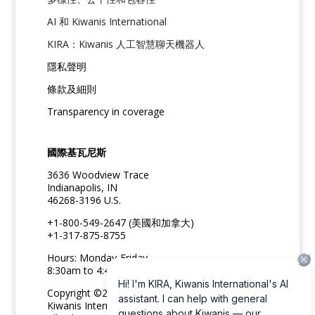
AI 和 Kiwanis International
KIRA：Kiwanis 人工智慧聊天機器人
隱私聲明
條款及細則
Transparency in coverage
國際基瓦尼斯
3636 Woodview Trace
Indianapolis, IN
46268-3196 U.S.
+1-800-549-2647 (美國和加拿大)
+1-317-875-8755
Hours: Monday-Friday
8:30am to 4:45pm ET
Copyright ©2026
Kiwanis International