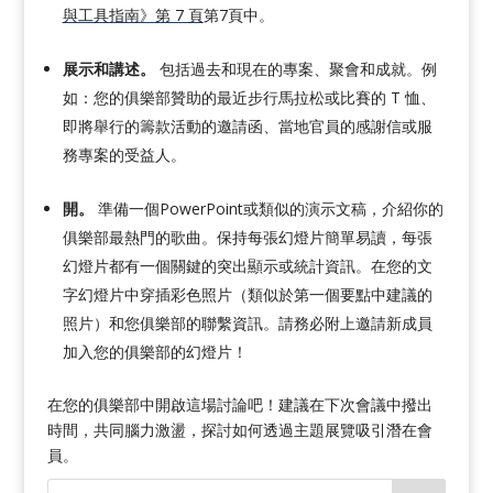
與工具指南》第 7 頁
第7頁中。
展示和講述。
包括過去和現在的專案、聚會和成就。例
如：您的俱樂部贊助的最近步行馬拉松或比賽的 T 恤、
即將舉行的籌款活動的邀請函、當地官員的感謝信或服
務專案的受益人。
開。
準備一個PowerPoint或類似的演示文稿，介紹你的
俱樂部最熱門的歌曲。保持每張幻燈片簡單易讀，每張
幻燈片都有一個關鍵的突出顯示或統計資訊。在您的文
字幻燈片中穿插彩色照片（類似於第一個要點中建議的
照片）和您俱樂部的聯繫資訊。請務必附上邀請新成員
加入您的俱樂部的幻燈片！
在您的俱樂部中開啟這場討論吧！建議在下次會議中撥出
時間，共同腦力激盪，探討如何透過主題展覽吸引潛在會
員。