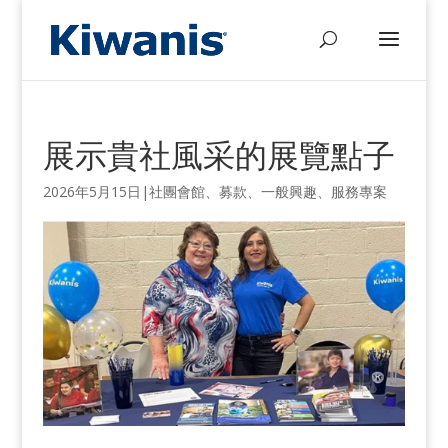
展示貴社風采的展覽點子
2026年5月15日
|
社團會館
、
募款
、
一般興趣
、
服務專案