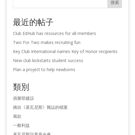
搜索
最近的帖子
Club EdHub has resources for all members
Two For Two makes recruiting fun
Key Club International names Key of Honor recipients
New club kickstarts student success
Plan a project to help newborns
類別
俱樂部建設
摘自《基瓦尼斯》雜誌的檔案
籌款
一般利益
基瓦尼斯兒童基金會