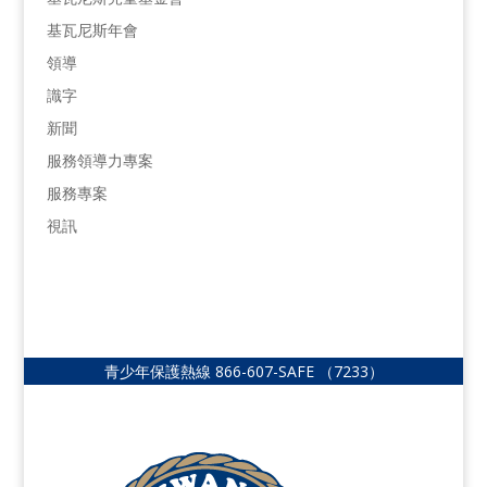
基瓦尼斯年會
領導
識字
新聞
服務領導力專案
服務專案
視訊
青少年保護熱線
866-607-SAFE
（7233）