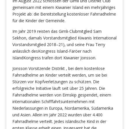
Im August 2022 schlossen der Gimli und Distrikt Club
gemeinsam mit einem Kiwanier Island ein mehrjähriges
Projekt ab: die Bereitstellung kostenloser Fahrradhelme
für die Kinder der Gemeinde.
Im Jahr 2019 reisten das Gimli-Clubmitglied Sam
Sekhon, damals Vorstandsmitglied Kiwanis International
Vorstandsmitglied 2018–21), und seine Frau Terry
anlässlich desKongress Island-Färöer nach
IslandKongress trafen dort Kiwanier Jonsson.
Jonsson Vorsitzende Distrikt , bei dem kostenlose
Fahrradhelme an Kinder verteilt werden, um sie bei
Stürzen vor Kopfverletzungen zu schützen. Die
erfolgreiche Initiative läuft seit über 25 Jahren. Die
Fahrradhelme werden von Eimskip gespendet, einem
internationalen Schifffahrtsunternehmen mit
Niederlassungen in Europa, Nordamerika, Südamerika
und Asien. Allein im Jahr 2022 wurden über 4.400
Fahrradhelme verteilt. Jedes isländische Kind in der
ersten Klasse erhielt einen. Insgesamt hat die