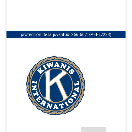
protección de la juventud :
866-607-SAFE (7233)