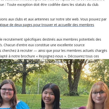
ue :
Toute exception doit être codifiée dans les statuts du club
.
ésions aux clubs et aux antennes sur notre site web. Vous pouvez par
atique de deux pages pour trouver et accueillir des membres
 recrutement spécifiques destinés aux membres potentiels des
s. Chacun d'entre eux constitue une excellente source
s cherchez à recruter — ainsi que pour les membres actuels chargés
adapté à notre brochure « Rejoignez-nous ». Découvrez tous ces
uitement,
sur la page Web
de la boutique Kiwanis Family Store.