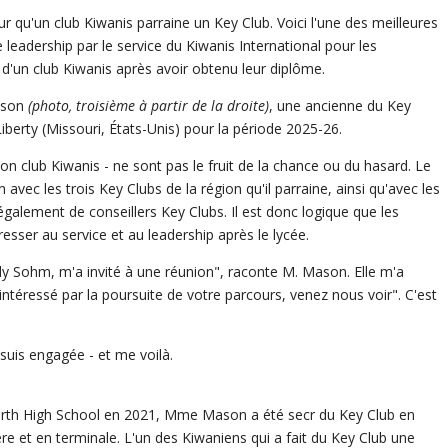
 qu'un club Kiwanis parraine un Key Club. Voici l'une des meilleures
dership par le service du Kiwanis International pour les
d'un club Kiwanis après avoir obtenu leur diplôme.
ason
(photo, troisième à partir de la droite)
, une ancienne du Key
iberty (Missouri, États-Unis) pour la période 2025-26.
n club Kiwanis - ne sont pas le fruit de la chance ou du hasard. Le
n avec les trois Key Clubs de la région qu'il parraine, ainsi qu'avec les
alement de conseillers Key Clubs. Il est donc logique que les
esser au service et au leadership après le lycée.
y Sohm, m'a invité à une réunion", raconte M. Mason. Elle m'a
intéressé par la poursuite de votre parcours, venez nous voir". C'est
 suis engagée - et me voilà.
North High School en 2021, Mme Mason a été secr du Key Club en
e et en terminale. L'un des Kiwaniens qui a fait du Key Club une