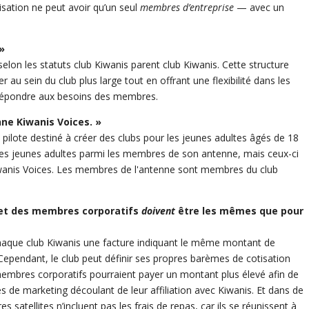
isation ne peut avoir qu’un seul
membres d’entreprise
— avec un
»
elon les statuts club Kiwanis parent club Kiwanis. Cette structure
 au sein du club plus large tout en offrant une flexibilité dans les
e répondre aux besoins des membres.
ne Kiwanis Voices. »
ilote destiné à créer des clubs pour les jeunes adultes âgés de 18
des jeunes adultes parmi les membres de son antenne, mais ceux-ci
wanis Voices. Les membres de l'antenne sont membres du club
 et des membres corporatifs
doivent
être les mêmes que pour
chaque club Kiwanis une facture indiquant le même montant de
Cependant, le club peut définir ses propres barèmes de cotisation
mbres corporatifs pourraient payer un montant plus élevé afin de
ités de marketing découlant de leur affiliation avec Kiwanis. Et dans de
satellites n’incluent pas les frais de repas, car ils se réunissent à