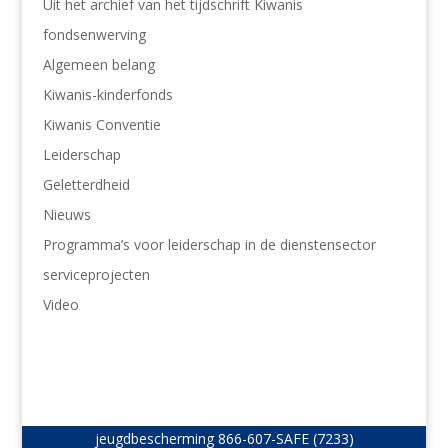
Uit het archief van het tijdschrift Kiwanis
fondsenwerving
Algemeen belang
Kiwanis-kinderfonds
Kiwanis Conventie
Leiderschap
Geletterdheid
Nieuws
Programma’s voor leiderschap in de dienstensector
serviceprojecten
Video
jeugdbescherming
866-607-SAFE (7233)