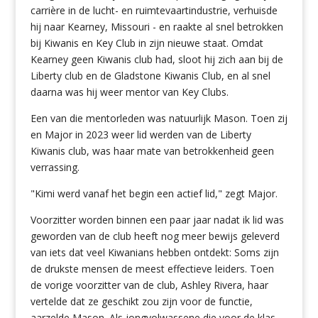
carrière in de lucht- en ruimtevaartindustrie, verhuisde
hij naar Kearney, Missouri - en raakte al snel betrokken
bij Kiwanis en Key Club in zijn nieuwe staat. Omdat
Kearney geen Kiwanis club had, sloot hij zich aan bij de
Liberty club en de Gladstone Kiwanis Club, en al snel
daarna was hij weer mentor van Key Clubs.
Een van die mentorleden was natuurlijk Mason. Toen zij
en Major in 2023 weer lid werden van de Liberty
Kiwanis club, was haar mate van betrokkenheid geen
verrassing.
"Kimi werd vanaf het begin een actief lid," zegt Major.
Voorzitter worden binnen een paar jaar nadat ik lid was
geworden van de club heeft nog meer bewijs geleverd
van iets dat veel Kiwanians hebben ontdekt: Soms zijn
de drukste mensen de meest effectieve leiders. Toen
de vorige voorzitter van de club, Ashley Rivera, haar
vertelde dat ze geschikt zou zijn voor de functie,
aarzelde Mason. Als jongvolwassene die voor de klas