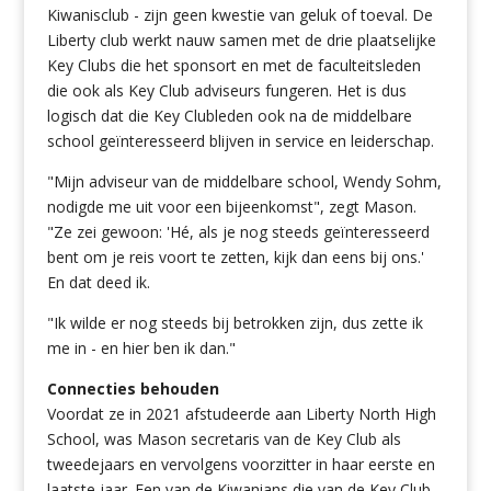
Kiwanisclub - zijn geen kwestie van geluk of toeval. De
Liberty club werkt nauw samen met de drie plaatselijke
Key Clubs die het sponsort en met de faculteitsleden
die ook als Key Club adviseurs fungeren. Het is dus
logisch dat die Key Clubleden ook na de middelbare
school geïnteresseerd blijven in service en leiderschap.
"Mijn adviseur van de middelbare school, Wendy Sohm,
nodigde me uit voor een bijeenkomst", zegt Mason.
"Ze zei gewoon: 'Hé, als je nog steeds geïnteresseerd
bent om je reis voort te zetten, kijk dan eens bij ons.'
En dat deed ik.
"Ik wilde er nog steeds bij betrokken zijn, dus zette ik
me in - en hier ben ik dan."
Connecties behouden
Voordat ze in 2021 afstudeerde aan Liberty North High
School, was Mason secretaris van de Key Club als
tweedejaars en vervolgens voorzitter in haar eerste en
laatste jaar. Een van de Kiwanians die van de Key Club