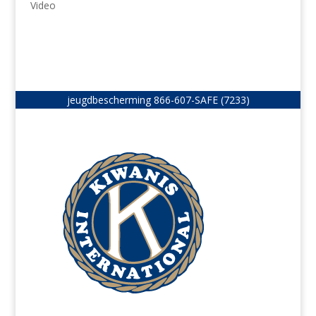
Video
jeugdbescherming
866-607-SAFE (7233)