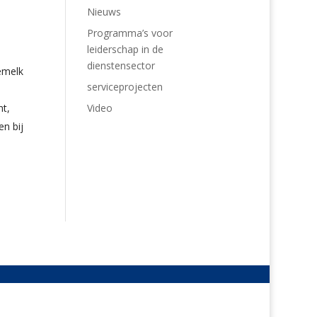
Nieuws
Programma’s voor
leiderschap in de
dienstensector
emelk
serviceprojecten
.
Video
nt,
n bij