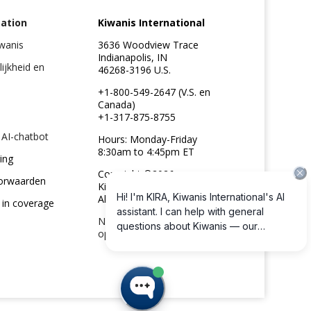
ation
Kiwanis International
iwanis
3636 Woodview Trace
Indianapolis, IN
lijkheid en
46268-3196 U.S.
+1-800-549-2647 (V.S. en
Canada)
+1-317-875-8755
 AI-chatbot
Hours: Monday-Friday
8:30am to 4:45pm ET
ing
Copyright ©2026
orwaarden
Kiwanis International
All rights reserved
 in coverage
Neem contact met ons
op