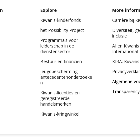
on
Explore
More inform
Kiwanis-kinderfonds
Carrière bij K
het Possibility Project
Diversiteit, ge
inclusie
Programma’s voor
leiderschap in de
AI en Kiwanis
dienstensector
International
Bestuur en financiën
KIRA: Kiwanis
jeugdbescherming
Privacyverklar
antecedentenonderzoeke
Algemene vo
n
Transparency
Kiwanis-licenties en
geregistreerde
handelsmerken
Kiwanis-kringwinkel