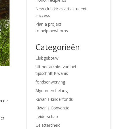
Honor recipients
New club kickstarts student
success
Plan a project
to help newborns
Categorieën
Clubgebouw
Uit het archief van het
tijdschrift Kiwanis
fondsenwerving
Algemeen belang
Kiwanis-kinderfonds
p de
Kiwanis Conventie
Leiderschap
ier
Geletterdheid