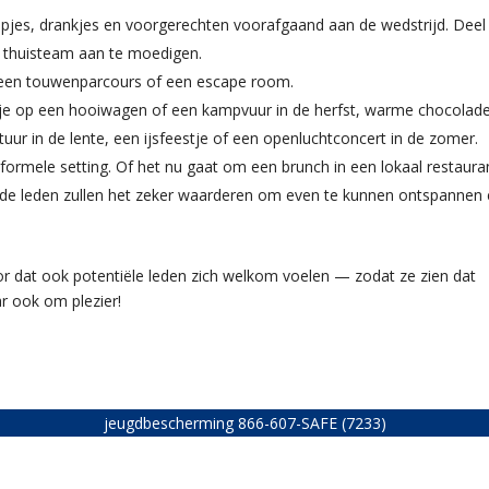
hapjes, drankjes en voorgerechten voorafgaand aan de wedstrijd. Deel
t thuisteam aan te moedigen.
ls een touwenparcours of een escape room.
ritje op een hooiwagen of een kampvuur in de herfst, warme chocolad
tuur in de lente, een ijsfeestje of een openluchtconcert in de zomer
nformele setting. Of het nu gaat om een brunch in een lokaal restaura
: de leden zullen het zeker waarderen om even te kunnen ontspannen e
 dat ook potentiële leden zich welkom voelen — zodat ze zien dat
ar ook om plezier!
jeugdbescherming
866-607-SAFE (7233)