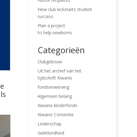
Honor recipients
New club kickstarts student
success
Plan a project
to help newborns
Categorieën
Clubgebouw
Uit het archief van het
tijdschrift Kiwanis
le
fondsenwerving
ls
Algemeen belang
Kiwanis-kinderfonds
Kiwanis Conventie
Leiderschap
Geletterdheid