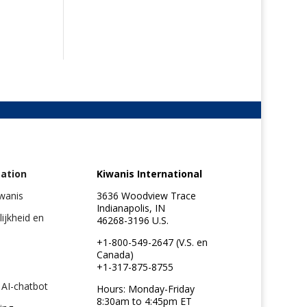
ation
Kiwanis International
iwanis
3636 Woodview Trace
Indianapolis, IN
lijkheid en
46268-3196 U.S.
+1-800-549-2647 (V.S. en
Canada)
+1-317-875-8755
 AI-chatbot
Hours: Monday-Friday
8:30am to 4:45pm ET