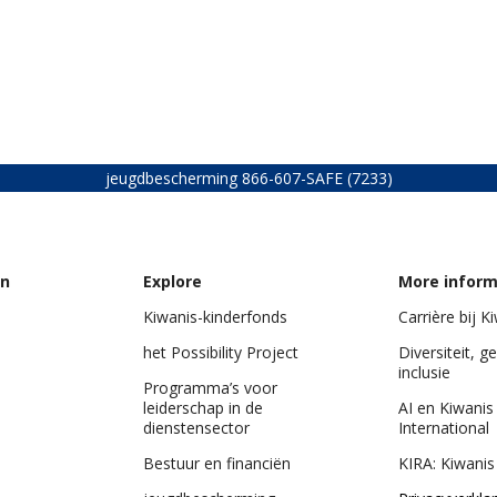
jeugdbescherming
866-607-SAFE (7233)
on
Explore
More inform
Kiwanis-kinderfonds
Carrière bij K
het Possibility Project
Diversiteit, ge
inclusie
Programma’s voor
leiderschap in de
AI en Kiwanis
dienstensector
International
Bestuur en financiën
KIRA: Kiwanis