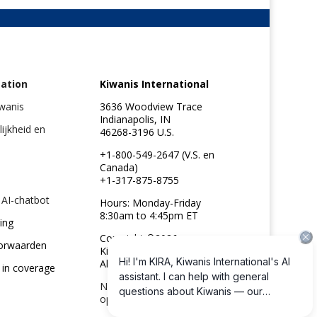
ation
Kiwanis International
iwanis
3636 Woodview Trace
Indianapolis, IN
lijkheid en
46268-3196 U.S.
+1-800-549-2647 (V.S. en
Canada)
+1-317-875-8755
 AI-chatbot
Hours: Monday-Friday
8:30am to 4:45pm ET
ing
Copyright ©2026
orwaarden
Kiwanis International
All rights reserved
 in coverage
Neem contact met ons
op