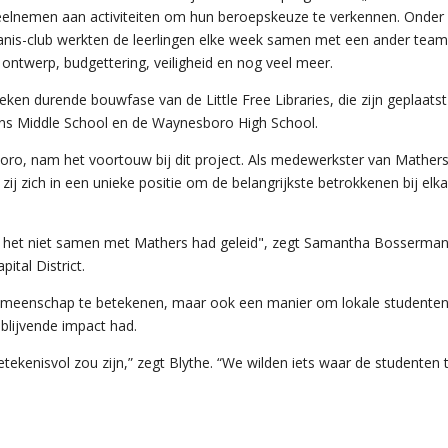
 deelnemen aan activiteiten om hun beroepskeuze te verkennen. Onder
anis-club werkten de leerlingen elke week samen met een ander team
ntwerp, budgettering, veiligheid en nog veel meer.
en durende bouwfase van de Little Free Libraries, die zijn geplaatst 
lins Middle School en de Waynesboro High School.
sboro, nam het voortouw bij dit project. Als medewerkster van Mather
j zich in een unieke positie om de belangrijkste betrokkenen bij elka
ica het niet samen met Mathers had geleid", zegt Samantha Bosserman
ital District.
emeenschap te betekenen, maar ook een manier om lokale studenten 
blijvende impact had.
tekenisvol zou zijn,” zegt Blythe. “We wilden iets waar de studenten 