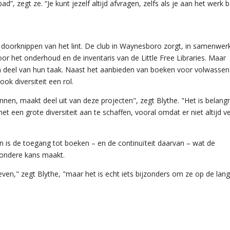
d”, zegt ze. “Je kunt jezelf altijd afvragen, zelfs als je aan het werk b
et doorknippen van het lint. De club in Waynesboro zorgt, in samenwer
 het onderhoud en de inventaris van de Little Free Libraries. Maar
een deel van hun taak. Naast het aanbieden van boeken voor volwassen
ook diversiteit een rol.
nen, maakt deel uit van deze projecten", zegt Blythe. "Het is belangr
een grote diversiteit aan te schaffen, vooral omdat er niet altijd ve
is de toegang tot boeken – en de continuïteit daarvan – wat de
zondere kans maakt.
ven," zegt Blythe, "maar het is echt iets bijzonders om ze op de lan