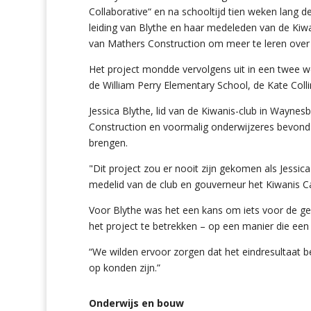
Collaborative“ en na schooltijd tien weken lang
leiding van Blythe en haar medeleden van de Kiw
van Mathers Construction om meer te leren over o
Het project mondde vervolgens uit in een twee wek
de William Perry Elementary School, de Kate Col
Jessica Blythe, lid van de Kiwanis-club in Wayne
Construction en voormalig onderwijzeres bevond zi
brengen.
"Dit project zou er nooit zijn gekomen als Jess
medelid van de club en gouverneur het Kiwanis Cap
Voor Blythe was het een kans om iets voor de g
het project te betrekken – op een manier die een 
“We wilden ervoor zorgen dat het eindresultaat be
op konden zijn.”
Onderwijs en bouw