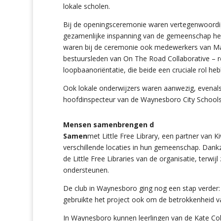
lokale scholen.
Bij de openingsceremonie waren vertegenwoordiger
gezamenlijke inspanning van de gemeenschap heb
waren bij de ceremonie ook medewerkers van Mat
bestuursleden van On The Road Collaborative – r
loopbaanoriëntatie, die beide een cruciale rol h
Ook lokale onderwijzers waren aanwezig, evena
hoofdinspecteur van de Waynesboro City Schools
Mensen samenbrengen d
Samen
met Little Free Library, een partner van K
verschillende locaties in hun gemeenschap. Dankz
de Little Free Libraries van de organisatie, terwij
ondersteunen.
De club in Waynesboro ging nog een stap verder: z
gebruikte het project ook om de betrokkenheid va
In Waynesboro kunnen leerlingen van de Kate Col