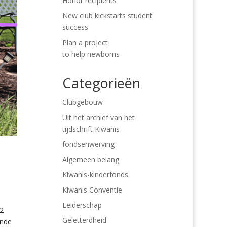
Honor recipients
New club kickstarts student
success
Plan a project
to help newborns
Categorieën
Clubgebouw
Uit het archief van het
tijdschrift Kiwanis
fondsenwerving
Algemeen belang
Kiwanis-kinderfonds
Kiwanis Conventie
Leiderschap
12
Geletterdheid
ende