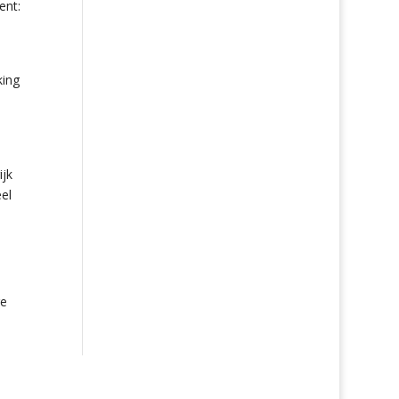
ent:
king
ijk
el
ge