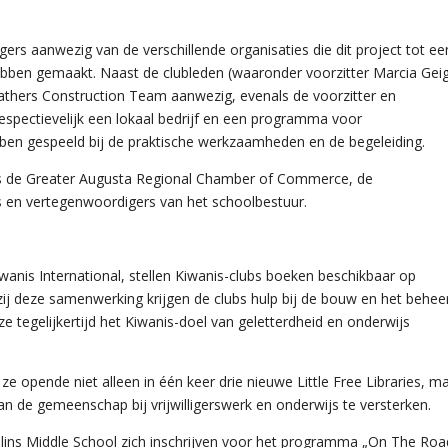
s aanwezig van de verschillende organisaties die dit project tot ee
ben gemaakt. Naast de clubleden (waaronder voorzitter Marcia Geig
hers Construction Team aanwezig, evenals de voorzitter en
espectievelijk een lokaal bedrijf en een programma voor
ebben gespeeld bij de praktische werkzaamheden en de begeleiding.
ls de Greater Augusta Regional Chamber of Commerce, de
 en vertegenwoordigers van het schoolbestuur.
iwanis International, stellen Kiwanis-clubs boeken beschikbaar op
ij deze samenwerking krijgen de clubs hulp bij de bouw en het behee
l ze tegelijkertijd het Kiwanis-doel van geletterdheid en onderwijs
e opende niet alleen in één keer drie nieuwe Little Free Libraries, m
n de gemeenschap bij vrijwilligerswerk en onderwijs te versterken.
lins Middle School zich inschrijven voor het programma „On The Roa