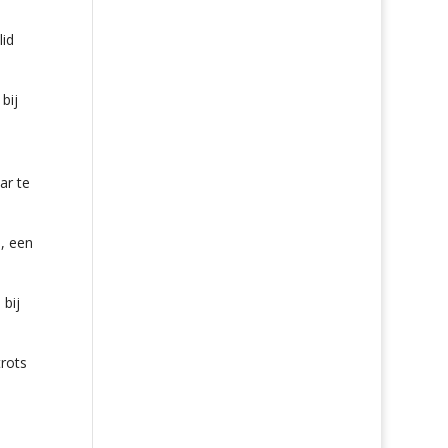
lid
bij
s
ar te
, een
bij
trots