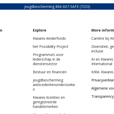
jeugdbescherming
866-607-SAFE (7233)
on
Explore
More inform
Kiwanis-kinderfonds
Carrière bij K
het Possibility Project
Diversiteit, ge
inclusie
Programma’s voor
leiderschap in de
AI en Kiwanis
dienstensector
International
Bestuur en financiën
KIRA: Kiwanis
jeugdbescherming
Privacyverklar
antecedentenonderzoeke
Algemene vo
n
Transparency
Kiwanis-licenties en
geregistreerde
handelsmerken