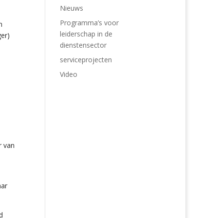
Nieuws
Programma’s voor
n
leiderschap in de
er)
dienstensector
serviceprojecten
Video
r van
aar
d