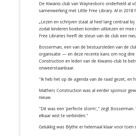
De Kiwanis-club van Waynesboro onderhield al vó
samenwerking met Little Free Library. Al in 2018 ha
„Lezen en schrijven staat al heel lang centraal bi
zodat kinderen boeken konden uitkiezen en mee 
Free Libraries heeft de steun van de club een nie
Bosserman, een van de bestuursleden van de club,
organisatie — en deze recente kans om nog drie L
Construction en leden van de Kiwanis-club te be
onweerstaanbaar.
"Ik heb het op de agenda van de raad gezet, en h
Mathers Construction was al eerder sponsor ge
nieuw.
"Dit was een 'perfecte storm'," zegt Bosserman. 
elkaar wist te verbinden."
Gelukkig was Blythe er helemaal klaar voor toen d