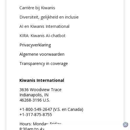
Carrière bij Kiwanis
Diversiteit, gelijkheid en inclusie
AI en Kiwanis International
KIRA: Kiwanis AI-chatbot
Privacyverklaring
Algemene voorwaarden
Transparency in coverage
Kiwanis International
3636 Woodview Trace
Indianapolis, IN
46268-3196 U.S.
+1-800-549-2647 (V.S. en Canada)
+1-317-875-8755
Hours: Monday-Friday
8:30am to 4:45pm ET