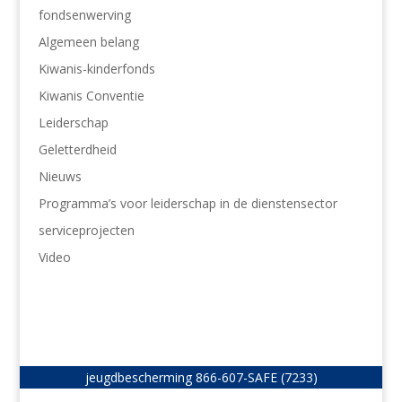
fondsenwerving
Algemeen belang
Kiwanis-kinderfonds
Kiwanis Conventie
Leiderschap
Geletterdheid
Nieuws
Programma’s voor leiderschap in de dienstensector
serviceprojecten
Video
jeugdbescherming
866-607-SAFE (7233)