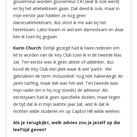
gouverneur worden gouverneur CKI (wat ik ook werd)
en bij het atletiekteam gaan. Dat deed ik ook, maar in
mijn eerste jaar hadden ze nog geen
damesatletiekteam, dus sloot ik me aan bij het
herenteam. Later kwam er wel een damesteam en daar
ben ik toen bij gegaan.
Karin Church
:
Eerlijk gezegd had ik twee redenen om
lid te worden van de Key Club toen ik in de tweede klas
zat. Ten eerste was ik geen atleet of uitblinker, dus
bood de Key Club een plek waar ik wel 'paste'. We
gebruikten de term 'inclusiviteit' nog niet halverwege de
jaren tachtig, maar dat was het wel. Ten tweede was
mijn vader (en is hij nog steeds) de adviseur. Als
eerstejaars had ik geen specifieke doelen, maar tegen
de tijd dat ik in mijn laatste jaar zat, wist ik dat ik
rechten wilde studeren en op Capitol Hill wilde werken.
Als je terugkijkt, welk advies zou je jezelf op die
leeftijd geven?