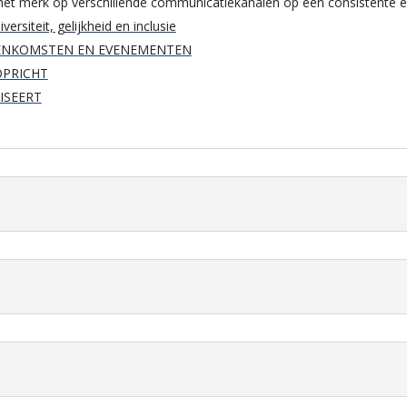
et merk op verschillende communicatiekanalen op een consistente en 
ersiteit, gelijkheid en inclusie
JEENKOMSTEN EN EVENEMENTEN
OPRICHT
ISEERT