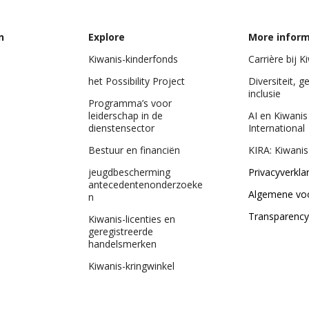
n
Explore
More infor
Kiwanis-kinderfonds
Carrière bij K
het Possibility Project
Diversiteit, g
inclusie
Programma’s voor
leiderschap in de
AI en Kiwanis
dienstensector
International
Bestuur en financiën
KIRA: Kiwanis
jeugdbescherming
Privacyverkla
antecedentenonderzoeke
Algemene vo
n
Transparency
Kiwanis-licenties en
geregistreerde
handelsmerken
Kiwanis-kringwinkel