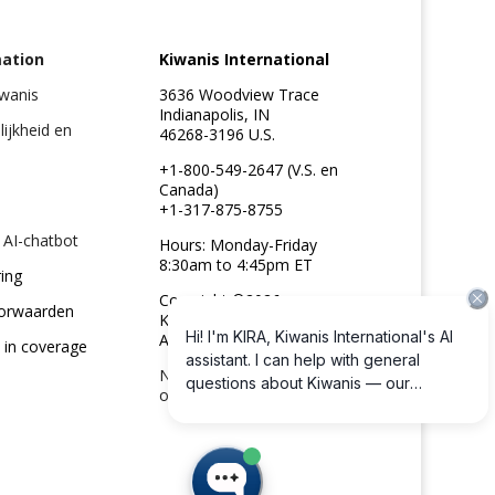
mation
Kiwanis International
iwanis
3636 Woodview Trace
Indianapolis, IN
elijkheid en
46268-3196 U.S.
+1-800-549-2647 (V.S. en
Canada)
+1-317-875-8755
 AI-chatbot
Hours: Monday-Friday
8:30am to 4:45pm ET
ring
Copyright ©2026
orwaarden
Kiwanis International
All rights reserved
 in coverage
Neem contact met ons
op