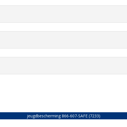
jeugdbescherming
866-607-SAFE (7233)