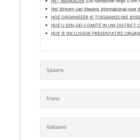
HET MERKBOEK
(Dit handboek helpt u om h
Het streven van Kiwanis International naar div
HOE ORGANISEER JE TOEGANKELIJKE BI
HOE U EEN DEI-COMITÉ IN UW DISTRICT 
HOE JE INCLUSIEVE PRESENTATIES ORGAN
Spaans
Frans
Italiaans